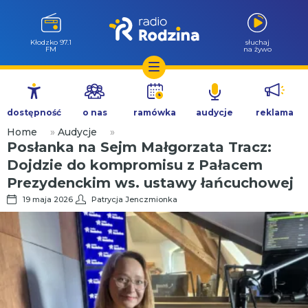
Kłodzko 97.1
słuchaj
FM
na żywo
Przejdź
do
dostępność
o nas
ramówka
audycje
reklama
treści
Home
»
Audycje
»
Posłanka na Sejm Małgorzata Tracz:
Dojdzie do kompromisu z Pałacem
Prezydenckim ws. ustawy łańcuchowej
19 maja 2026
Patrycja Jenczmionka