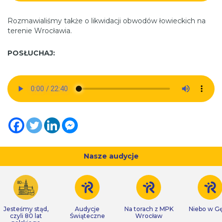
Rozmawialiśmy także o likwidacji obwodów łowieckich na
terenie Wrocławia.
POSŁUCHAJ:
Nasze audycje
Jesteśmy stąd,
Audycje
Na torach z MPK
Niebo w Gę
czyli 80 lat
Świąteczne
Wrocław