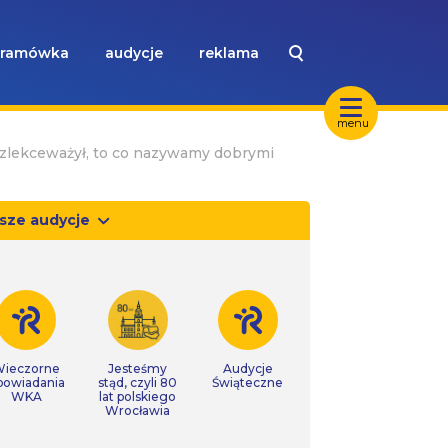
ramówka
audycje
reklama
menu
 zlekceważył, to co nazywamy dobrymi
sze audycje
ieczorne
Jesteśmy
Audycje
powiadania
stąd, czyli 80
Świąteczne
WKA
lat polskiego
Wrocławia