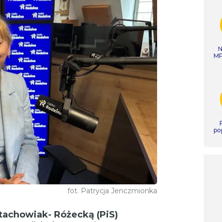
N
MP
po
fot. Patrycja Jenczmionka
tachowiak- Różecką (PiS)