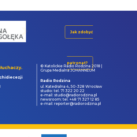
Jak zdobyć
patronat?
© Katolickie Radio Rodzina 2018 |
łuchaczy.
Grupa Medialna JOHANNEUM
chidiecezji
Radio Rodzina
1
ul. Katedralna 4, 50-328 Wrocław
studio: tel. 71 322 20 22
e-mail: studio@radiorodzina.pl
newsroom: tel. +48 71 327 12 85
e-mail: reporter@radiorodzina.pl
powered by
&