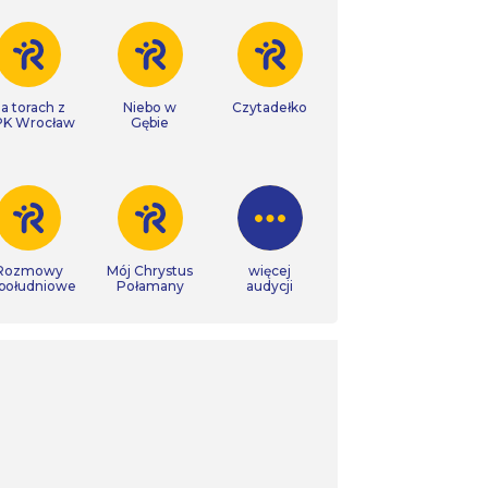
a torach z
Niebo w
Czytadełko
K Wrocław
Gębie
Rozmowy
Mój Chrystus
więcej
południowe
Połamany
audycji