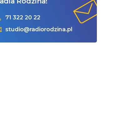
adia Rodzina!
71 322 20 22
studio@radiorodzina.pl