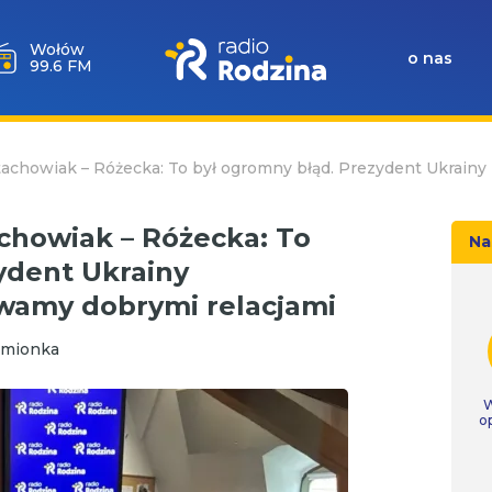
Wołów
o nas
99.6 FM
achowiak – Różecka: To był ogromny błąd. Prezydent Ukrainy
chowiak – Różecka: To
Na
ydent Ukrainy
ywamy dobrymi relacjami
zmionka
W
o