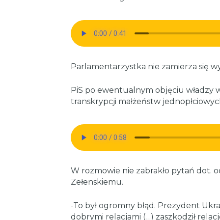
Parlamentarzystka nie zamierza się w
PiS po ewentualnym objęciu władzy w
transkrypcji małżeństw jednopłciowych
W rozmowie nie zabrakło pytań dot. o
Zełenskiemu.
-To był ogromny błąd. Prezydent Ukra
dobrymi relacjami (…) zaszkodził relac