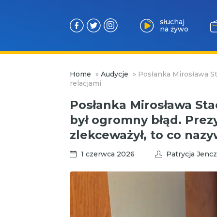
słuchaj
na żywo
Przejdź
Home
»
Audycje
»
Posłanka Mirosława St
do
relacjami
treści
Posłanka Mirosława Sta
był ogromny błąd. Prez
zlekceważył, to co naz
1 czerwca 2026
Patrycja Jenc