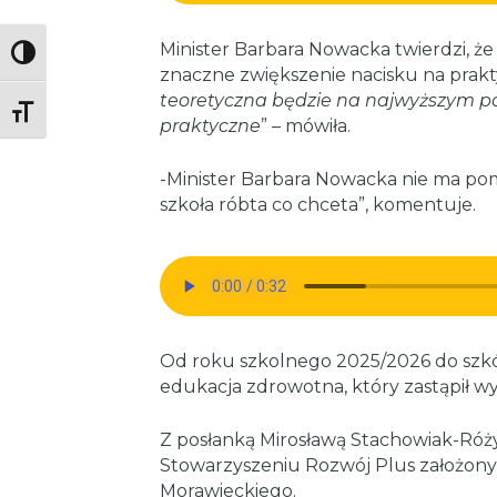
Minister Barbara Nowacka twierdzi, ż
Toggle High Contrast
znaczne zwiększenie nacisku na prakt
teoretyczna będzie na najwyższym po
Toggle Font size
praktyczne
” – mówiła.
-Minister Barbara Nowacka nie ma po
szkoła róbta co chceta”, komentuje.
Od roku szkolnego 2025/2026 do szk
edukacja zdrowotna, który zastąpił w
Z posłanką Mirosławą Stachowiak-Róż
Stowarzyszeniu Rozwój Plus założon
Morawieckiego.