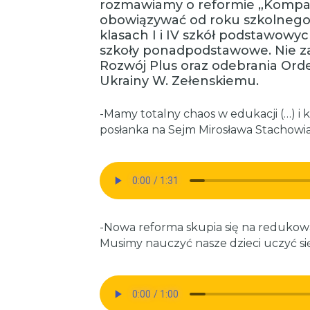
rozmawiamy o reformie „Kompas 
obowiązywać od roku szkolnego
klasach I i IV szkół podstawowyc
szkoły ponadpodstawowe. Nie za
Rozwój Plus oraz odebrania Ord
Ukrainy W. Zełenskiemu.
-Mamy totalny chaos w edukacji (…) i 
posłanka na Sejm Mirosława Stachowia
-Nowa reforma skupia się na reduko
Musimy nauczyć nasze dzieci uczyć się