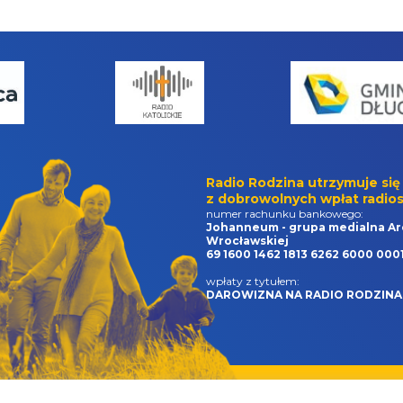
Radio Rodzina utrzymuje się
z dobrowolnych wpłat radios
numer rachunku bankowego:
Johanneum - grupa medialna Ar
Wrocławskiej
69 1600 1462 1813 6262 6000 000
wpłaty z tytułem:
DAROWIZNA NA RADIO RODZINA