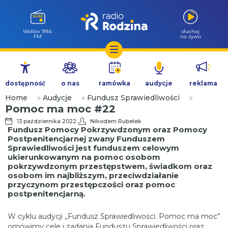
Wołów 99.6
słuchaj
FM
na żywo
Przejdź
do
dostępność
o nas
ramówka
audycje
reklama
treści
Home
»
Audycje
»
Fundusz Sprawiedliwości
»
Pomoc ma moc #22
13 października 2022
Nikodem Rubelek
Fundusz Pomocy Pokrzywdzonym oraz Pomocy
Postpenitencjarnej zwany Funduszem
Sprawiedliwości jest funduszem celowym
ukierunkowanym na pomoc osobom
pokrzywdzonym przestępstwem, świadkom oraz
osobom im najbliższym, przeciwdziałanie
przyczynom przestępczości oraz pomoc
postpenitencjarną.
W cyklu audycji „Fundusz Sprawiedliwości. Pomoc ma moc”
omówimy cele i zadania Funduszu Sprawiedliwości oraz