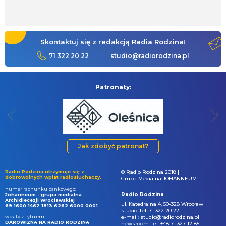
Skontaktuj się z redakcją Radia Rodzina!
71 322 20 22
studio@radiorodzina.pl
Patronaty:
Jak zdobyć patronat?
Radio Rodzina utrzymuje się z
© Radio Rodzina 2018 |
dobrowolnych wpłat radiosłuchaczy.
Grupa Medialna JOHANNEUM
numer rachunku bankowego:
Radio Rodzina
Johanneum - grupa medialna
Archidiecezji Wrocławskiej
ul. Katedralna 4, 50-328 Wrocław
69 1600 1462 1813 6262 6000 0001
studio: tel. 71 322 20 22
wpłaty z tytułem:
e-mail: studio@radiorodzina.pl
DAROWIZNA NA RADIO RODZINA
newsroom: tel. +48 71 327 12 85