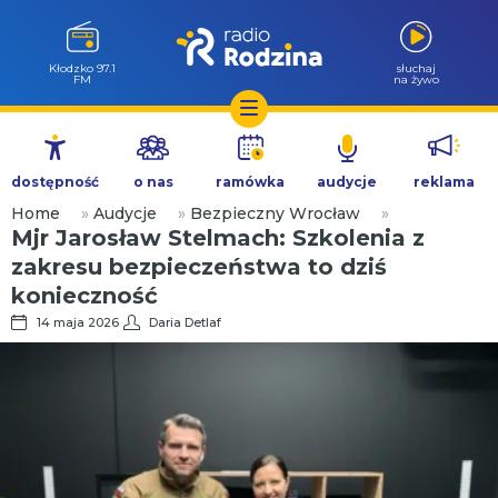
Wołów 99.6
słuchaj
FM
na żywo
Przejdź
do
dostępność
o nas
ramówka
audycje
reklama
treści
Home
»
Audycje
»
Bezpieczny Wrocław
»
Mjr Jarosław Stelmach: Szkolenia z
zakresu bezpieczeństwa to dziś
konieczność
14 maja 2026
Daria Detlaf