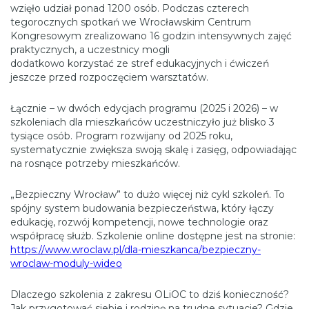
wzięło udział ponad 1200 osób. Podczas czterech
tegorocznych spotkań we Wrocławskim Centrum
Kongresowym zrealizowano 16 godzin intensywnych zajęć
praktycznych, a uczestnicy mogli
dodatkowo korzystać ze stref edukacyjnych i ćwiczeń
jeszcze przed rozpoczęciem warsztatów.
Łącznie – w dwóch edycjach programu (2025 i 2026) – w
szkoleniach dla mieszkańców uczestniczyło już blisko 3
tysiące osób. Program rozwijany od 2025 roku,
systematycznie zwiększa swoją skalę i zasięg, odpowiadając
na rosnące potrzeby mieszkańców.
„Bezpieczny Wrocław” to dużo więcej niż cykl szkoleń. To
spójny system budowania bezpieczeństwa, który łączy
edukację, rozwój kompetencji, nowe technologie oraz
współpracę służb. Szkolenie online dostępne jest na stronie:
https://www.wroclaw.pl/dla-mieszkanca/bezpieczny-
wroclaw-moduly-wideo
Dlaczego szkolenia z zakresu OLiOC to dziś konieczność?
Jak przygotować siebie i rodzinę na trudne sytuacje? Gdzie