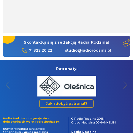
Skontaktuj się z redakcją Radia Rodzina!
71 322 20 22
studio@radiorodzina.pl
Patronaty:
Jak zdobyć patronat?
Radio Rodzina utrzymuje się z
© Radio Rodzina 2018 |
dobrowolnych wpłat radiosłuchaczy.
Grupa Medialna JOHANNEUM
numer rachunku bankowego:
Radio Rodzina
Johanneum - grupa medialna