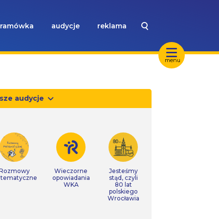
ramówka
audycje
reklama
menu
sze audycje
Rozmowy
Wieczorne
Jesteśmy
tematyczne
opowiadania
stąd, czyli
WKA
80 lat
polskiego
Wrocławia