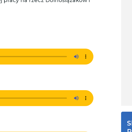
 pracy na rzecz Dolnoślązaków i
S
R