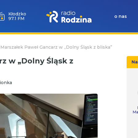
Wołów
o nas
99.6 FM
»
Marszałek Paweł Gancarz w „Dolny Śląsk z bliska”
z w „Dolny Śląsk z
Na
ionka
Ma