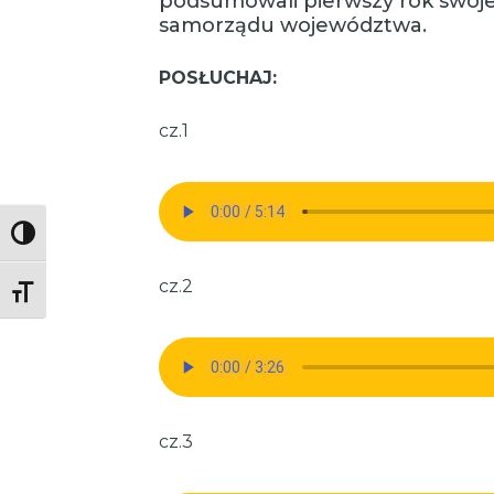
podsumowali pierwszy rok swojej
samorządu województwa.
POSŁUCHAJ:
cz.1
Toggle High Contrast
cz.2
Toggle Font size
cz.3