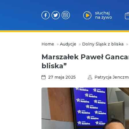
słuchaj
na żywo
Przejdź
Home
»
Audycje
»
Dolny Śląsk z bliska
do
treści
Marszałek Paweł Gancar
bliska”
27 maja 2025
Patrycja Jenczm