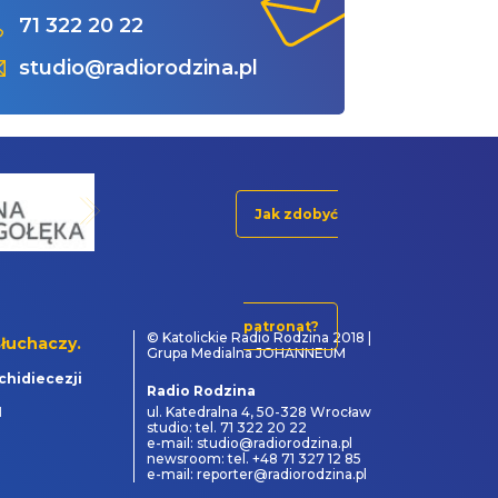
71 322 20 22
studio@radiorodzina.pl
Jak zdobyć
patronat?
© Katolickie Radio Rodzina 2018 |
łuchaczy.
Grupa Medialna JOHANNEUM
chidiecezji
Radio Rodzina
1
ul. Katedralna 4, 50-328 Wrocław
studio: tel. 71 322 20 22
e-mail: studio@radiorodzina.pl
newsroom: tel. +48 71 327 12 85
e-mail: reporter@radiorodzina.pl