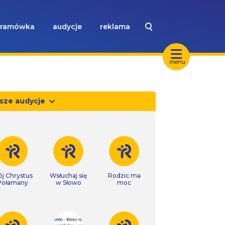
ramówka
audycje
reklama
menu
sze audycje
j Chrystus
Wsłuchaj się
Rodzic ma
Połamany
w Słowo
moc