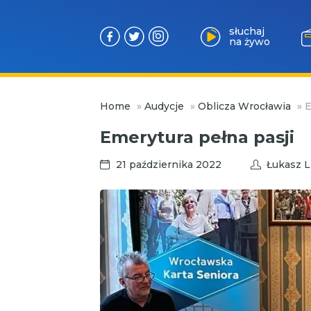
słuchaj
na żywo
Przejdź
Home
»
Audycje
»
Oblicza Wrocławia
»
E
do
treści
Emerytura pełna pasji
21 października 2022
Łukasz L