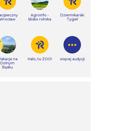
ezpieczny
Agroinfo -
Dziennikarski
Wrocław
blisko rolnika
Tygiel
akacje na
Halo, tu ZOO!
więcej audycji
Dolnym
Śląsku