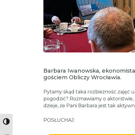
Barbara Iwanowska, ekonomista –
gościem Obliczy Wrocławia.
Pytamy skąd taka rozbieżność zajęć u 
pogodzić? Rozmawiamy o aktorstwie, insp
dzieje, że Pani Barbara jest tak aktyw
POSŁUCHAJ:
Toggle High Contrast