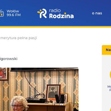
Wołów
o nas
99.6 FM
merytura pełna pasji
Na
igorowski
Mó