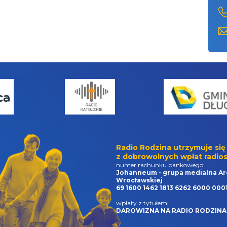
Radio Rodzina utrzymuje się
z dobrowolnych wpłat radios
numer rachunku bankowego:
Johanneum - grupa medialna Ar
Wrocławskiej
69 1600 1462 1813 6262 6000 000
wpłaty z tytułem:
DAROWIZNA NA RADIO RODZINA