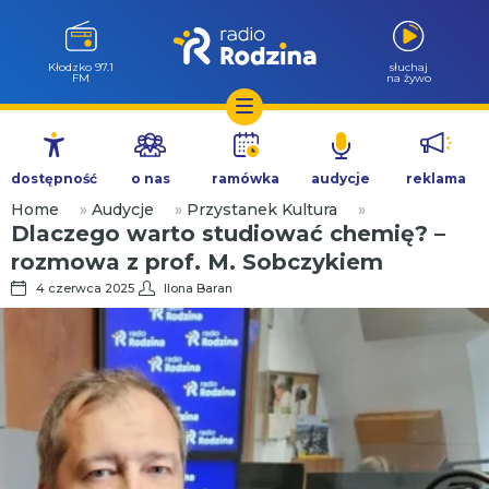
Kłodzko 97.1
słuchaj
FM
na żywo
Przejdź
do
dostępność
o nas
ramówka
audycje
reklama
treści
Home
»
Audycje
»
Przystanek Kultura
»
Dlaczego warto studiować chemię? –
rozmowa z prof. M. Sobczykiem
4 czerwca 2025
Ilona Baran