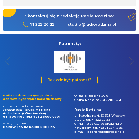
Skontaktuj się z redakcją Radia Rodzina!
71 322 20 22
studio@radiorodzina.pl
Patronaty:
Jak zdobyć patronat?
Radio Rodzina utrzymuje się z
© Radio Rodzina 2018 |
dobrowolnych wpłat radiosłuchaczy.
Grupa Medialna JOHANNEUM
numer rachunku bankowego:
Radio Rodzina
Johanneum - grupa medialna
Archidiecezji Wrocławskiej
ul. Katedralna 4, 50-328 Wrocław
69 1600 1462 1813 6262 6000 0001
studio: tel. 71 322 20 22
wpłaty z tytułem:
e-mail: studio@radiorodzina.pl
DAROWIZNA NA RADIO RODZINA
newsroom: tel. +48 71 327 12 85
e-mail: reporter@radiorodzina.pl