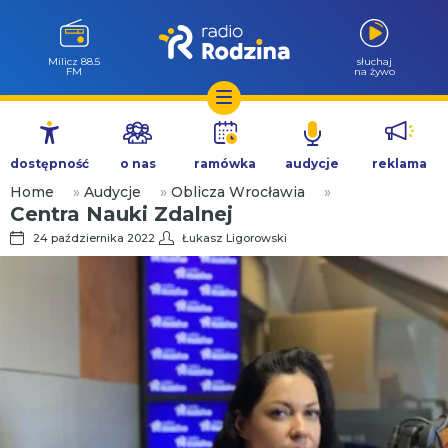
Milicz 88.5
słuchaj
FM
na żywo
Przejdź
do
dostępność
o nas
ramówka
audycje
reklama
treści
Home
»
Audycje
»
Oblicza Wrocławia
»
Centra Nauki Zdalnej
24 października 2022
Łukasz Ligorowski