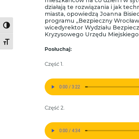
mieszkańców na co dzień i w syt
działają te rozwiązania i jak te
miasta, opowiedzą Joanna Bisie
programu „Bezpieczny Wrocław” 
Toggle High Contrast
wicedyrektor Wydziału Bezpiecz
Kryzysowego Urzędu Miejskiego
Toggle Font size
Posłuchaj:
Część 1.
Część 2.