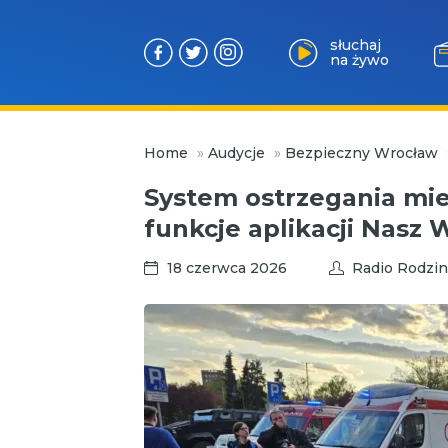
słuchaj
na żywo
Przejdź
Home
»
Audycje
»
Bezpieczny Wrocław
do
treści
System ostrzegania mi
funkcje aplikacji Nasz 
18 czerwca 2026
Radio Rodzin