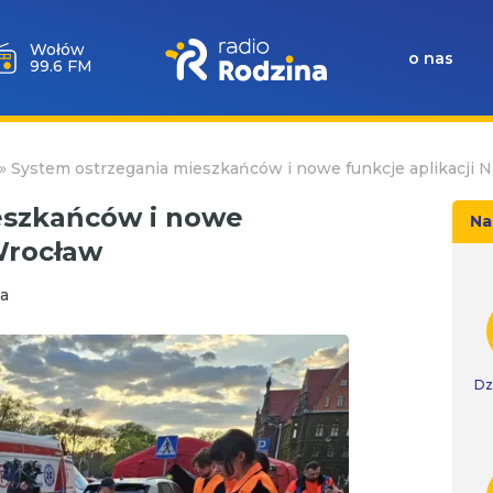
Wołów
o nas
99.6 FM
»
System ostrzegania mieszkańców i nowe funkcje aplikacji 
eszkańców i nowe
Na
Wrocław
a
Dz