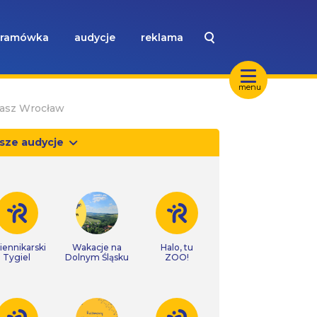
ramówka
audycje
reklama
menu
Nasz Wrocław
sze audycje
iennikarski
Wakacje na
Halo, tu
Tygiel
Dolnym Śląsku
ZOO!