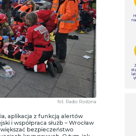
H
n
st
la
W
fot. Radio Rodzina
 aplikacja z funkcją alertów
ski i współpraca służb – Wrocław
 zwiększać bezpieczeństwo