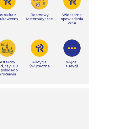
erbatka z
Rozmowy
Wieczorne
aukowcem
Matematyczne
opowiadania
WKA
Jesteśmy
Audycje
więcej
ąd, czyli 80
Świąteczne
audycji
t polskiego
rocławia