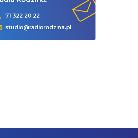
71 322 20 22
studio@radiorodzina.pl