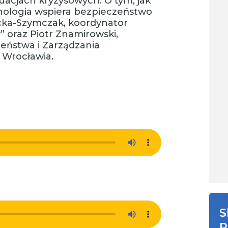
uacjach kryzysowych. O tym, jak
chnologia wspiera bezpieczeństwo
cka-Szymczak, koordynator
oraz Piotr Znamirowski,
eństwa i Zarządzania
 Wrocławia.
S
R