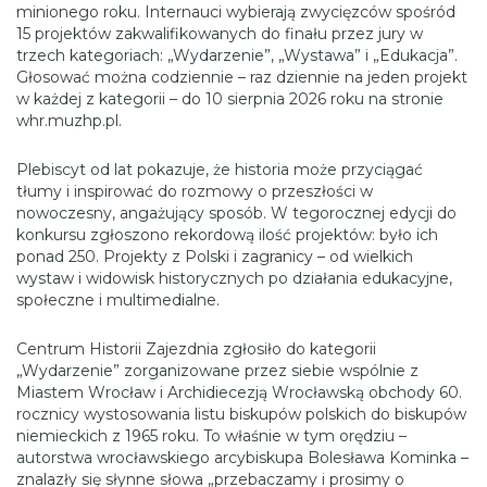
minionego roku. Internauci wybierają zwycięzców spośród
15 projektów zakwalifikowanych do finału przez jury w
trzech kategoriach: „Wydarzenie”, „Wystawa” i „Edukacja”.
Głosować można codziennie – raz dziennie na jeden projekt
w każdej z kategorii – do 10 sierpnia 2026 roku na stronie
whr.muzhp.pl.
Plebiscyt od lat pokazuje, że historia może przyciągać
tłumy i inspirować do rozmowy o przeszłości w
nowoczesny, angażujący sposób. W tegorocznej edycji do
konkursu zgłoszono rekordową ilość projektów: było ich
ponad 250. Projekty z Polski i zagranicy – od wielkich
wystaw i widowisk historycznych po działania edukacyjne,
społeczne i multimedialne.
Centrum Historii Zajezdnia zgłosiło do kategorii
„Wydarzenie” zorganizowane przez siebie wspólnie z
Miastem Wrocław i Archidiecezją Wrocławską obchody 60.
rocznicy wystosowania listu biskupów polskich do biskupów
niemieckich z 1965 roku. To właśnie w tym orędziu –
autorstwa wrocławskiego arcybiskupa Bolesława Kominka –
znalazły się słynne słowa „przebaczamy i prosimy o