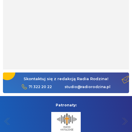
Skontaktuj się z redakcją Radia Rodzina!
71 322 20 22
studio@radiorodzina.pl
Patronaty: