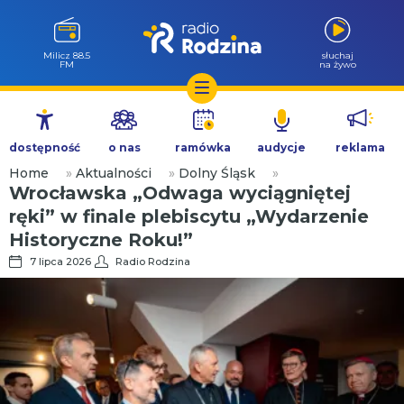
Milicz 88.5
słuchaj
FM
na żywo
Przejdź
do
dostępność
o nas
ramówka
audycje
reklama
treści
Home
»
Aktualności
»
Dolny Śląsk
»
Wrocławska „Odwaga wyciągniętej
ręki” w finale plebiscytu „Wydarzenie
Historyczne Roku!”
7 lipca 2026
Radio Rodzina