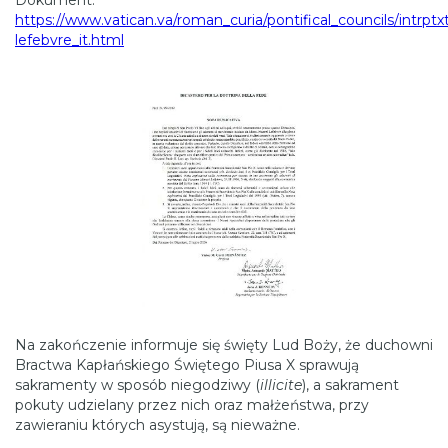
https://www.vatican.va/roman_curia/pontifical_councils/intr
lefebvre_it.html
Na zakończenie informuje się święty Lud Boży, że duchowni
Bractwa Kapłańskiego Świętego Piusa X sprawują
sakramenty w sposób niegodziwy (
illicite
), a sakrament
pokuty udzielany przez nich oraz małżeństwa, przy
zawieraniu których asystują, są nieważne.