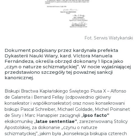
Fot. Serwis Watykański
Dokument podpisany przez kardynała prefekta
Dykasterii Nauki Wiary, kard. Víctora Manuela
Fernándeza, określa obrzęd dokonany 1 lipca jako
„czyn o naturze schizmatyckiej”. W nocie wyjaśniającej
przedstawiono szczegóły tej poważnej sankcji
kanonicznej.
Biskupi Bractwa Kapłańskiego Świętego Piusa X – Alfonso
de Galarreta i Bernard Fellay (odpowiednio główny
konsekrator i współkonsekrator) oraz nowo konsekrowani
biskupi Pascal Schreiber, Michael Goldade, Michel Poinsinet
de Sivry i Marc Hanappier zaciągnęli „
ipso facto”
ekskomunikę „
latae sententiae”
, zarezerwowaną Stolicy
Apostolskiej, za dokonanie „czynu o naturze
schizmatyckiej”, jakim była „konsekracja biskupia czterech