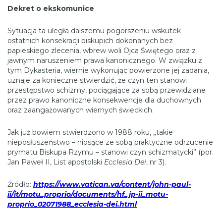
Dekret o ekskomunice
Sytuacja ta uległa dalszemu pogorszeniu wskutek
ostatnich konsekracji biskupich dokonanych bez
papieskiego zlecenia, wbrew woli Ojca Świętego oraz z
jawnym naruszeniem prawa kanonicznego. W związku z
tym Dykasteria, wiernie wykonując powierzone jej zadania,
uznaje za konieczne stwierdzić, że czyn ten stanowi
przestępstwo schizmy, pociągające za sobą przewidziane
przez prawo kanoniczne konsekwencje dla duchownych
oraz zaangażowanych wiernych świeckich.
Jak już bowiem stwierdzono w 1988 roku, „takie
nieposłuszeństwo – niosące ze sobą praktyczne odrzucenie
prymatu Biskupa Rzymu – stanowi czyn schizmatycki” (por.
Jan Paweł II, List apostolski
Ecclesia Dei
, nr 3).
Źródło:
https://www.vatican.va/content/john-paul-
ii/it/motu_proprio/documents/hf_jp-ii_motu-
proprio_02071988_ecclesia-dei.html