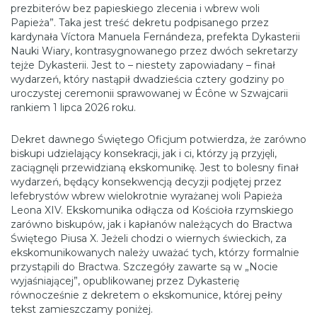
prezbiterów bez papieskiego zlecenia i wbrew woli
Papieża”. Taka jest treść dekretu podpisanego przez
kardynała Víctora Manuela Fernándeza, prefekta Dykasterii
Nauki Wiary, kontrasygnowanego przez dwóch sekretarzy
tejże Dykasterii. Jest to – niestety zapowiadany – finał
wydarzeń, który nastąpił dwadzieścia cztery godziny po
uroczystej ceremonii sprawowanej w Écône w Szwajcarii
rankiem 1 lipca 2026 roku.
Dekret dawnego Świętego Oficjum potwierdza, że zarówno
biskupi udzielający konsekracji, jak i ci, którzy ją przyjęli,
zaciągnęli przewidzianą ekskomunikę. Jest to bolesny finał
wydarzeń, będący konsekwencją decyzji podjętej przez
lefebrystów wbrew wielokrotnie wyrażanej woli Papieża
Leona XIV. Ekskomunika odłącza od Kościoła rzymskiego
zarówno biskupów, jak i kapłanów należących do Bractwa
Świętego Piusa X. Jeżeli chodzi o wiernych świeckich, za
ekskomunikowanych należy uważać tych, którzy formalnie
przystąpili do Bractwa. Szczegóły zawarte są w „Nocie
wyjaśniającej”, opublikowanej przez Dykasterię
równocześnie z dekretem o ekskomunice, której pełny
tekst zamieszczamy poniżej.