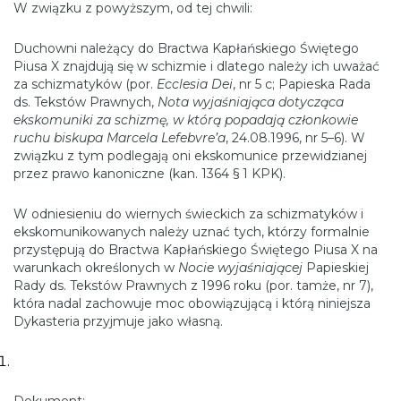
W związku z powyższym, od tej chwili:
Duchowni należący do Bractwa Kapłańskiego Świętego
Piusa X znajdują się w schizmie i dlatego należy ich uważać
za schizmatyków (por.
Ecclesia Dei
, nr 5 c; Papieska Rada
ds. Tekstów Prawnych,
Nota wyjaśniająca dotycząca
ekskomuniki za schizmę, w którą popadają członkowie
ruchu biskupa Marcela Lefebvre’a
, 24.08.1996, nr 5–6). W
związku z tym podlegają oni ekskomunice przewidzianej
przez prawo kanoniczne (kan. 1364 § 1 KPK).
W odniesieniu do wiernych świeckich za schizmatyków i
ekskomunikowanych należy uznać tych, którzy formalnie
przystępują do Bractwa Kapłańskiego Świętego Piusa X na
warunkach określonych w
Nocie wyjaśniającej
Papieskiej
Rady ds. Tekstów Prawnych z 1996 roku (por. tamże, nr 7),
która nadal zachowuje moc obowiązującą i którą niniejsza
Dykasteria przyjmuje jako własną.
Dokument: