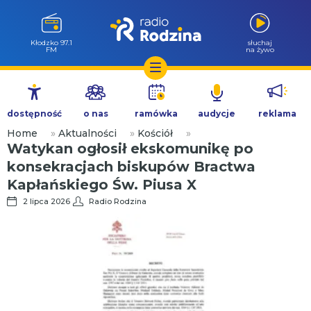
Wołów 99.6
słuchaj
FM
na żywo
Przejdź
do
dostępność
o nas
ramówka
audycje
reklama
treści
Home
»
Aktualności
»
Kościół
»
Watykan ogłosił ekskomunikę po
konsekracjach biskupów Bractwa
Kapłańskiego Św. Piusa X
2 lipca 2026
Radio Rodzina