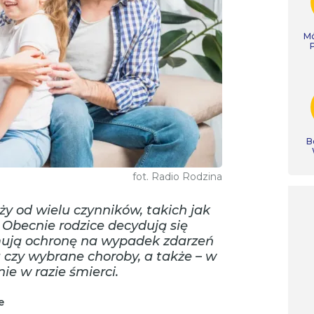
Mó
B
fot. Radio Rodzina
ży od wielu czynników, takich jak
. Obecnie rodzice decydują się
mują ochronę na wypadek zdarzeń
u czy wybrane choroby, a także – w
ie w razie śmierci.
e