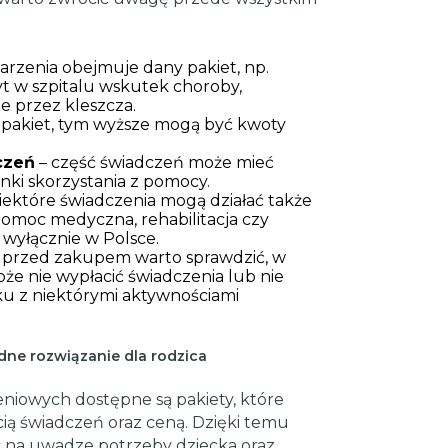
darzenia obejmuje dany pakiet, np.
yt w szpitalu wskutek choroby,
e przez kleszcza.
 pakiet, tym wyższe mogą być kwoty
dczeń
– część świadczeń może mieć
nki skorzystania z pomocy.
iektóre świadczenia mogą działać także
 pomoc medyczna, rehabilitacja czy
wyłącznie w Polsce.
 przed zakupem warto sprawdzić, w
że nie wypłacić świadczenia lub nie
u z niektórymi aktywnościami
ne rozwiązanie dla rodzica
iowych dostępne są pakiety, które
cią świadczeń oraz ceną. Dzięki temu
 na uwadze potrzeby dziecka oraz