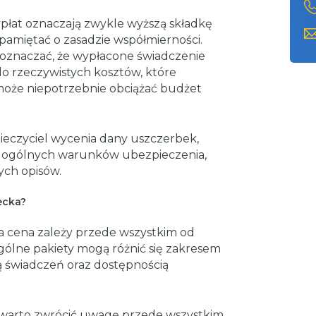
wypłat oznaczają zwykle wyższą składkę
pamiętać o zasadzie współmierności.
oznaczać, że wypłacone świadczenie
o rzeczywistych kosztów, które
 może niepotrzebnie obciążać budżet
ieczyciel wycenia dany uszczerbek,
 w ogólnych warunków ubezpieczenia,
ych opisów.
ecka?
 cena zależy przede wszystkim od
ólne pakiety mogą różnić się zakresem
ą świadczeń oraz dostępnością
 warto zwrócić uwagę przede wszystkim