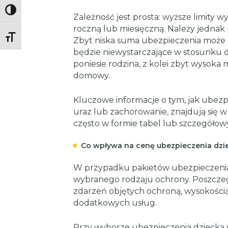
Toggle High Contrast
Zależność jest prosta: wyższe limity 
roczną lub miesięczną. Należy jednak 
Toggle Font size
Zbyt niska suma ubezpieczenia może 
będzie niewystarczające w stosunku d
poniesie rodzina, z kolei zbyt wysoka
domowy.
Kluczowe informacje o tym, jak ubezp
uraz lub zachorowanie, znajdują się
często w formie tabel lub szczegółow
Co wpływa na cenę ubezpieczenia dzi
W przypadku pakietów ubezpieczenia
wybranego rodzaju ochrony. Poszczeg
zdarzeń objętych ochroną, wysokości
dodatkowych usług.
Przy wyborze ubezpieczenia dziecka