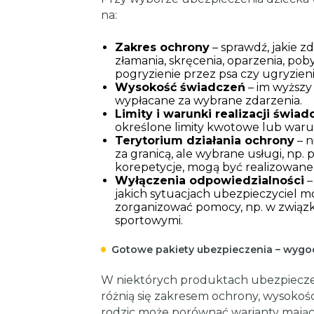
na:
Zakres ochrony
– sprawdź, jakie z
złamania, skręcenia, oparzenia, pob
pogryzienie przez psa czy ugryzieni
Wysokość świadczeń
– im wyższy
wypłacane za wybrane zdarzenia.
Limity i warunki realizacji świa
określone limity kwotowe lub waru
Terytorium działania ochrony
– n
za granicą, ale wybrane usługi, np.
korepetycje, mogą być realizowane 
Wyłączenia odpowiedzialności
–
jakich sytuacjach ubezpieczyciel mo
zorganizować pomocy, np. w związk
sportowymi.
Gotowe pakiety ubezpieczenia – wygod
W niektórych produktach ubezpieczen
różnią się zakresem ochrony, wysokoś
rodzic może porównać warianty mając