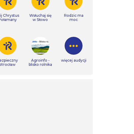
j Chrystus
Wsłuchaj się
Rodzic ma
Połamany
w Słowo
moc
ezpieczny
Agroinfo -
więcej audycji
Wrocław
blisko rolnika