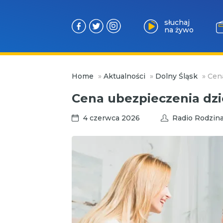
słuchaj
na żywo
Przejdź
Home
»
Aktualności
»
Dolny Śląsk
»
Cena
do
treści
Cena ubezpieczenia dzi
4 czerwca 2026
Radio Rodzin