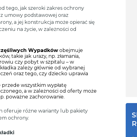
od tego, jak szeroki zakres ochrony
 z umowy podstawowej oraz
ny, a jej konstrukcja może opierać się
eniu na życie, w zależności od
zczęśliwych Wypadków
obejmuje
, takie jak urazy, np. złamania,
rowiu czy pobyt w szpitalu – w
 składka zależy głównie od wybranej
czeń oraz tego, czy dziecko uprawia
 przede wszystkim wypłatę
eczonego, a w zależności od oferty może
 np. poważne zachorowanie.
oferuje różne warianty lub pakiety
S
sem ochrony.
R
ładki