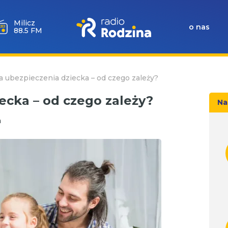
Milicz
o nas
88.5 FM
 ubezpieczenia dziecka – od czego zależy?
ecka – od czego zależy?
Na
a