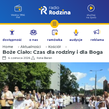
Milicz 88.5
słuchaj
FM
na żywo
Przejdź
do
dostępność
o nas
ramówka
audycje
reklama
treści
Home
»
Aktualności
»
Kościół
»
Boże Ciało: Czas dla rodziny i dla Boga
4 czerwca 2026
Ilona Baran