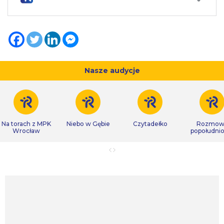
Nasze audycje
Na torach z MPK
Niebo w Gębie
Czytadełko
Rozmow
Wrocław
popołudni