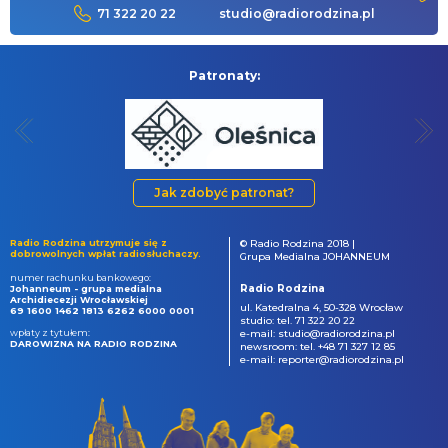
71 322 20 22
studio@radiorodzina.pl
Patronaty:
Jak zdobyć patronat?
Radio Rodzina utrzymuje się z
© Radio Rodzina 2018 |
dobrowolnych wpłat radiosłuchaczy.
Grupa Medialna JOHANNEUM
numer rachunku bankowego:
Radio Rodzina
Johanneum - grupa medialna
Archidiecezji Wrocławskiej
ul. Katedralna 4, 50-328 Wrocław
69 1600 1462 1813 6262 6000 0001
studio: tel. 71 322 20 22
wpłaty z tytułem:
e-mail: studio@radiorodzina.pl
DAROWIZNA NA RADIO RODZINA
newsroom: tel. +48 71 327 12 85
e-mail: reporter@radiorodzina.pl