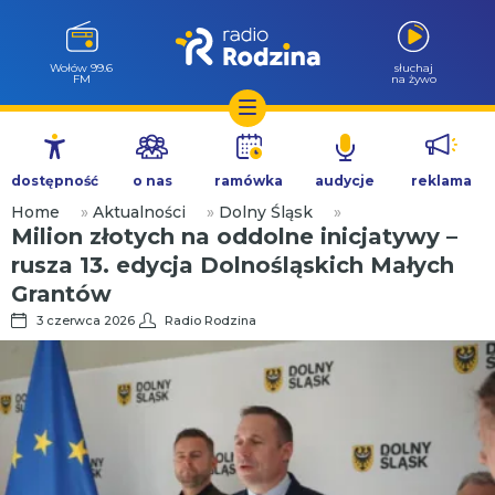
Wołów 99.6
słuchaj
FM
na żywo
Przejdź
do
dostępność
o nas
ramówka
audycje
reklama
treści
Home
»
Aktualności
»
Dolny Śląsk
»
Milion złotych na oddolne inicjatywy –
rusza 13. edycja Dolnośląskich Małych
Grantów
3 czerwca 2026
Radio Rodzina