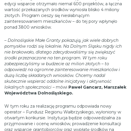
edycji wsparcie otrzymało niemal 600 projektów, a łączna
wartość przekazanych środków wyniosła blisko 4 miliony
złotych. Program cieszy się niesłabnącym
zainteresowaniem mieszkańców – do tej pory wpłynęło
ponad 3800 wniosków.
– Dolnośląskie Małe Granty pokazują, jak wiele dobrych
pomysłów rodzi się lokalnie. Na Dolnym Śląsku nigdy ich
nie brakowało, dlatego zdecydowaliśmy się zwiększyć
środki przeznaczone na ten program. W tym roku
zabezpieczyliśmy w budżecie aż milion złotych – to
odpowiedź na ogromne zainteresowanie mieszkańców i
dużą liczbę składanych wniosków. Chcemy nadal
skutecznie wspierać oddolne inicjatywy i aktywność
lokalnych społeczności
– mówi
Paweł Gancarz, Marszałek
Województwa Dolnośląskiego.
W tym roku za realizację programu odpowiada nowy
operator – Fundusz Regionu Wałbrzyskiego, wyłoniony w
otwartym konkursie. Instytucja będzie odpowiedzialna za
przyjmowanie i ocenę wniosków, prowadzenie konsultacji
oraz wsparcie grantobiorców oraz wypłatę środków na