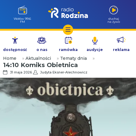
Wołów 99.6
słuchaj
FM
na żywo
Przejdź
do
dostępność
o nas
ramówka
audycje
reklama
treści
Home
»
Aktualności
»
Tematy dnia
»
14:10 Komiks Obietnica
31 maja 2026
Judyta Eksner-Alechnowicz