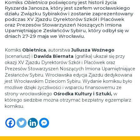
Komiks
Obietnica
poświęcony jest historii życia
Ryszarda Janosza, który jest szefem wrocławskiego
działu Związku Sybiraków i zostanie zaprezentowany
podczas XV Zjazdu Dyrektorów Szkół i Placówek
oraz Prezesów Stowarzyszeń Noszących Imiona
Upamiętniające Zesłańców Sybiru, który odbył się w
dniach 27-29 maja we Wrocławiu.
Komiks
Obietnica
, autorstwa
Juliusza Woźnego
(scenariusz) i
Dawida Biernata
(grafika) ukazał się przy
okazji XV Zjazdu Dyrektorów Szkół i Placówek oraz
Prezesów Stowarzyszeń Noszących Imiona Upamiętniające
Zesłańców Sybiru. Wrocławska edycja Zjazdu dedykowana
jest Wrocławskim Dzieciom Sybiru. Wydanie komiksu było
możliwe dzięki życzliwości i wsparciu finansowemu ze
strony wrocławskiego
Ośrodka Kultury i Sztuki,
w
którego siedzibie można otrzymać bezpłatny egzemplarz
komiksu.