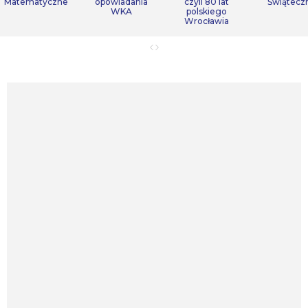
Matematyczne
opowiadania
czyli 80 lat
Świątecz
WKA
polskiego
Wrocławia