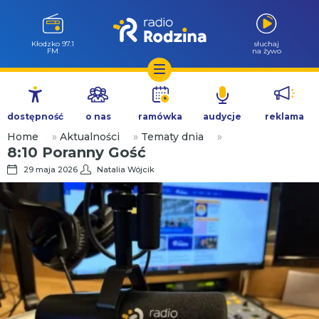
Kłodzko 97.1
słuchaj
FM
na żywo
Przejdź
do
dostępność
o nas
ramówka
audycje
reklama
treści
Home
»
Aktualności
»
Tematy dnia
»
8:10 Poranny Gość
29 maja 2026
Natalia Wójcik