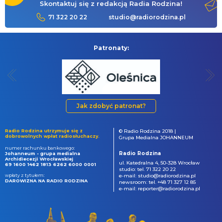
Skontaktuj się z redakcją Radia Rodzina!
71 322 20 22
studio@radiorodzina.pl
Patronaty:
Jak zdobyć patronat?
Radio Rodzina utrzymuje się z
© Radio Rodzina 2018 |
dobrowolnych wpłat radiosłuchaczy.
Grupa Medialna JOHANNEUM
numer rachunku bankowego:
Radio Rodzina
Johanneum - grupa medialna
Archidiecezji Wrocławskiej
ul. Katedralna 4, 50-328 Wrocław
69 1600 1462 1813 6262 6000 0001
studio: tel. 71 322 20 22
wpłaty z tytułem:
e-mail: studio@radiorodzina.pl
DAROWIZNA NA RADIO RODZINA
newsroom: tel. +48 71 327 12 85
e-mail: reporter@radiorodzina.pl