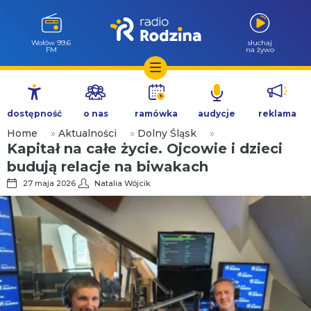
Wołów 99.6
słuchaj
FM
na żywo
Przejdź
do
dostępność
o nas
ramówka
audycje
reklama
treści
Home
»
Aktualności
»
Dolny Śląsk
»
Kapitał na całe życie. Ojcowie i dzieci
budują relacje na biwakach
27 maja 2026
Natalia Wójcik