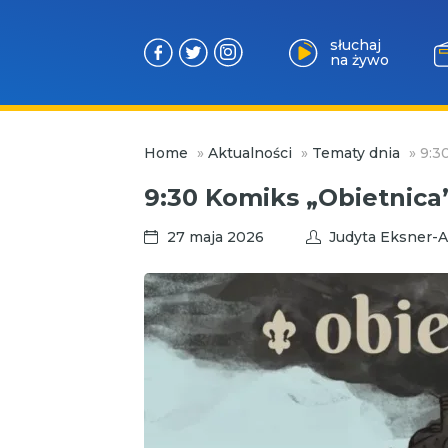
słuchaj
na żywo
Przejdź
Home
»
Aktualności
»
Tematy dnia
»
9:3
do
treści
9:30 Komiks „Obietnica
27 maja 2026
Judyta Eksner-