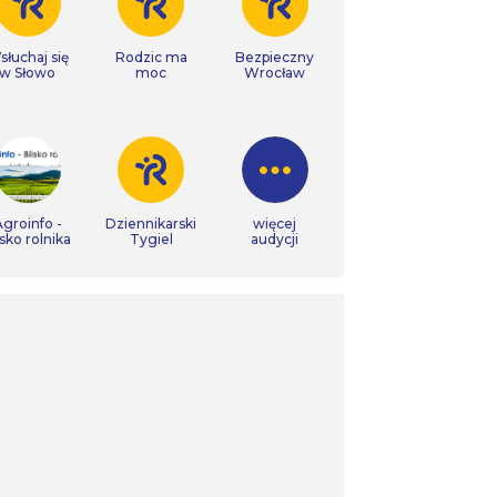
łuchaj się
Rodzic ma
Bezpieczny
w Słowo
moc
Wrocław
groinfo -
Dziennikarski
więcej
isko rolnika
Tygiel
audycji