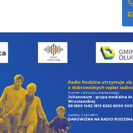
Radio Rodzina utrzymuje się
z dobrowolnych wpłat radios
numer rachunku bankowego:
Johanneum - grupa medialna Ar
Wrocławskiej
69 1600 1462 1813 6262 6000 000
wpłaty z tytułem:
DAROWIZNA NA RADIO RODZINA