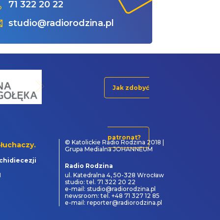
71 322 20 22
studio@radiorodzina.pl
Jak zdobyć
patronat?
© Katolickie Radio Rodzina 2018 |
łuchaczy.
Grupa Medialna JOHANNEUM
chidiecezji
Radio Rodzina
1
ul. Katedralna 4, 50-328 Wrocław
studio: tel. 71 322 20 22
e-mail: studio@radiorodzina.pl
newsroom: tel. +48 71 327 12 85
e-mail: reporter@radiorodzina.pl