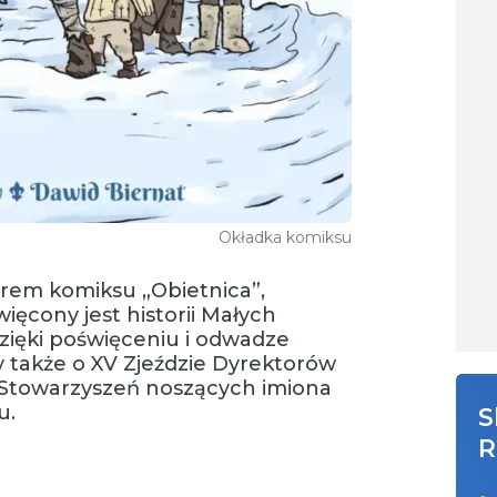
Okładka komiksu
rem komiksu „Obietnica”,
ęcony jest historii Małych
 dzięki poświęceniu i odwadze
także o XV Zjeździe Dyrektorów
 Stowarzyszeń noszących imiona
u.
S
R