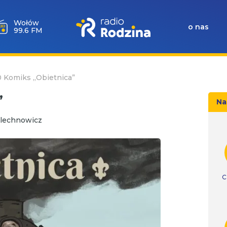
Wołów
o nas
99.6 FM
0 Komiks „Obietnica”
”
Na
Alechnowicz
C