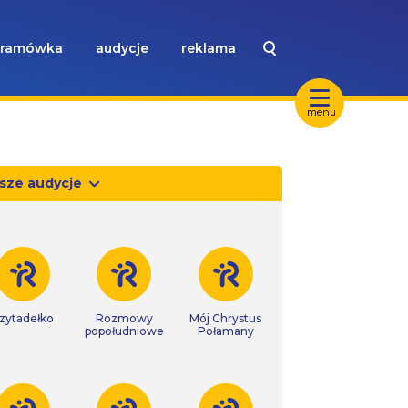
ramówka
audycje
reklama
menu
sze audycje
zytadełko
Rozmowy
Mój Chrystus
popołudniowe
Połamany