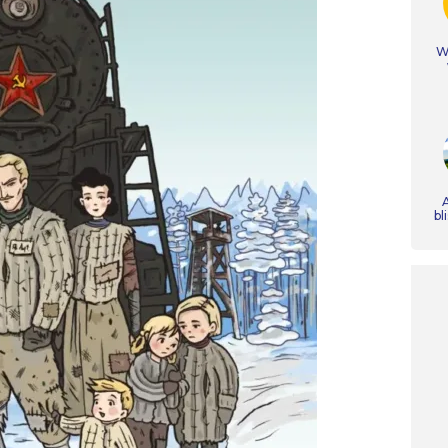
Ws
A
bl