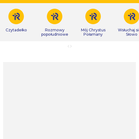
Czytadełko
Rozmowy
Mój Chrystus
Wsłuchaj s
popołudniowe
Połamany
Słowo