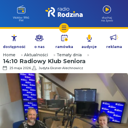
Wołów 99.6
słuchaj
FM
na żywo
Przejdź
do
dostępność
o nas
ramówka
audycje
reklama
treści
Home
»
Aktualności
»
Tematy dnia
»
14:10 Radiowy Klub Seniora
25 maja 2026
Judyta Eksner-Alechnowicz