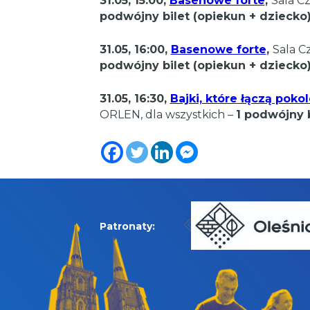
31.05, 15:00,
Basenowe forte
,
Sala Cz
podwójny bilet (opiekun + dziecko
31.05, 16:00,
Basenowe forte
,
Sala C
podwójny bilet (opiekun + dziecko
31.05, 16:30,
Bajki, które łączą pok
ORLEN, dla wszystkich –
1 podwójny b
Patronaty: