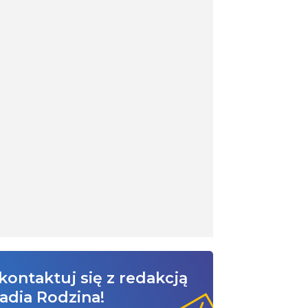
kontaktuj się z redakcją
adia Rodzina!