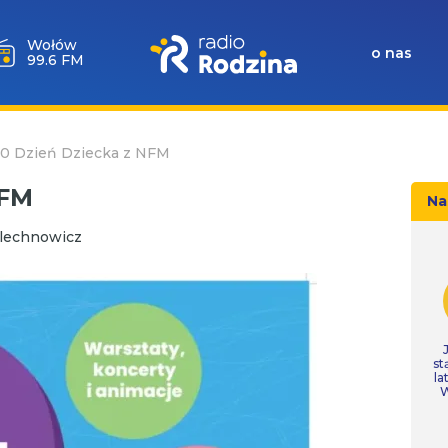
Wołów
o nas
99.6 FM
30 Dzień Dziecka z NFM
NFM
Na
Alechnowicz
st
la
W