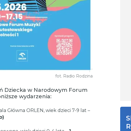
fot. Radio Rodzina
zień Dziecka w Narodowym Forum
oniższe wydarzenia:
ala Główna ORLEN, wiek dzieci 7-9 lat –
o)
S
R