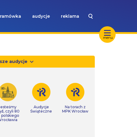
ramówka
audycje
reklama
menu
sze audycje
Jesteśmy
Audycje
Na torach z
ąd, czyli 80
Świąteczne
MPK Wrocław
t polskiego
rocławia