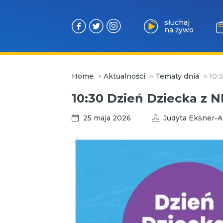
słuchaj
na żywo
Przejdź
Home
»
Aktualności
»
Tematy dnia
»
10:
do
treści
10:30 Dzień Dziecka z 
25 maja 2026
Judyta Eksner-