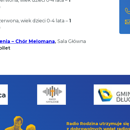
erwona, wiek dzieci 0-4 lata –
1
)
zerwona, wiek dzieci 0-4 lata –
1
)
olenia – Chór Melomana
,
Sala Główna
ilet
Radio Rodzina utrzymuje się
z dobrowolnych wpłat radios