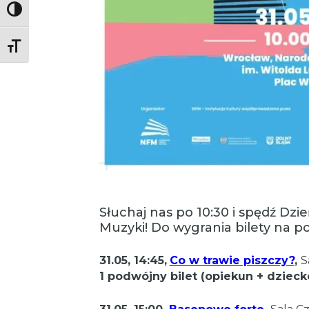
Toggle High Contrast
Toggle Font size
Słuchaj nas po 10:30 i spędź D
Muzyki! Do wygrania bilety na p
31.05, 14:45,
Co w trawie piszczy?
,
S
1 podwójny bilet (opiekun + dzieck