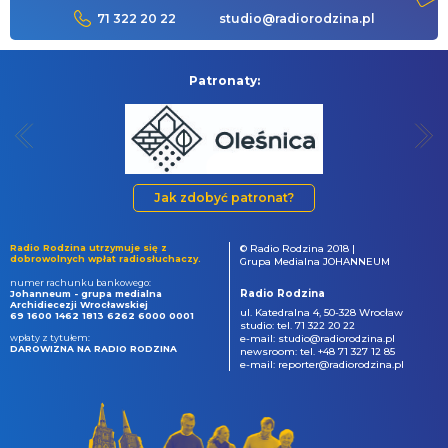
71 322 20 22
studio@radiorodzina.pl
Patronaty:
Jak zdobyć patronat?
Radio Rodzina utrzymuje się z
© Radio Rodzina 2018 |
dobrowolnych wpłat radiosłuchaczy.
Grupa Medialna JOHANNEUM
numer rachunku bankowego:
Radio Rodzina
Johanneum - grupa medialna
Archidiecezji Wrocławskiej
ul. Katedralna 4, 50-328 Wrocław
69 1600 1462 1813 6262 6000 0001
studio: tel. 71 322 20 22
wpłaty z tytułem:
e-mail: studio@radiorodzina.pl
DAROWIZNA NA RADIO RODZINA
newsroom: tel. +48 71 327 12 85
e-mail: reporter@radiorodzina.pl