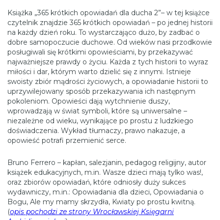
Książka „365 krótkich opowiadań dla ducha 2”– w tej książce
czytelnik znajdzie 365 krótkich opowiadań – po jednej historii
na każdy dzień roku. To wystarczająco dużo, by zadbać o
dobre samopoczucie duchowe. Od wieków nasi przodkowie
posługiwali się krótkimi opowieściami, by przekazywać
najważniejsze prawdy o życiu. Każda z tych historii to wyraz
miłości i dar, którym warto dzielić się z innymi. Istnieje
swoisty zbiór mądrości życiowych, a opowiadanie historii to
uprzywilejowany sposób przekazywania ich następnym
pokoleniom. Opowieści dają wytchnienie duszy,
wprowadzają w świat symboli, które są uniwersalne –
niezależne od wieku, wynikające po prostu z ludzkiego
doświadczenia. Wykład tłumaczy, prawo nakazuje, a
opowieść potrafi przemienić serce.
Bruno Ferrero – kapłan, salezjanin, pedagog religijny, autor
książek edukacyjnych, m.in. Wasze dzieci mają tylko was!,
oraz zbiorów opowiadań, które odniosły duży sukces
wydawniczy, m.in.: Opowiadania dla dzieci, Opowiadania o
Bogu, Ale my mamy skrzydła, Kwiaty po prostu kwitną.
(
opis pochodzi ze strony Wrocławskiej Księgarni