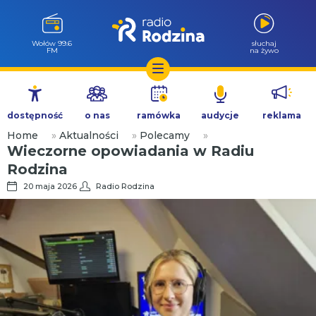
Wołów 99.6
słuchaj
FM
na żywo
Przejdź
do
dostępność
o nas
ramówka
audycje
reklama
treści
Home
»
Aktualności
»
Polecamy
»
Wieczorne opowiadania w Radiu
Rodzina
20 maja 2026
Radio Rodzina