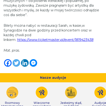
muzycznych – od piosenki literackiej i popularnej, po
muzykę żydowską. Zawsze pragnęłam być artystką dla
wszystkich i myślę, że każdy w mojej twórczości odnajdzie
coś dla siebie”.
Bilety można nabyć w restauracji Sarah, w kasie,w
Synagodze na dwie godziny przed koncertem oraz w
każdej chwili pod
linkiem:
https://www.ticketmaster.pl/event/1819423438
Mat. pras.
Nasze audycje
Rozmowy
Wieczorne
Jesteśmy stąd,
Audycj