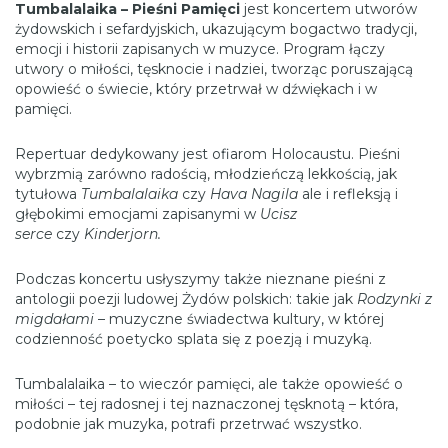
Tumbalalaika – Pieśni Pamięci
jest koncertem utworów
żydowskich i sefardyjskich, ukazującym bogactwo tradycji,
emocji i historii zapisanych w muzyce. Program łączy
utwory o miłości, tęsknocie i nadziei, tworząc poruszającą
opowieść o świecie, który przetrwał w dźwiękach i w
pamięci.
Repertuar dedykowany jest ofiarom Holocaustu. Pieśni
wybrzmią zarówno radością, młodzieńczą lekkością, jak
tytułowa
Tumbalalaika
czy
Hava Nagila
ale i refleksją i
głębokimi emocjami zapisanymi w
Ucisz
serce
czy
Kinderjorn.
Podczas koncertu usłyszymy także nieznane pieśni z
antologii poezji ludowej Żydów polskich: takie jak
Rodzynki z
migdałami
– muzyczne świadectwa kultury, w której
codzienność poetycko splata się z poezją i muzyką.
Tumbalalaika – to wieczór pamięci, ale także opowieść o
miłości – tej radosnej i tej naznaczonej tęsknotą – która,
podobnie jak muzyka, potrafi przetrwać wszystko.