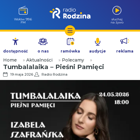
Wołów 99.6
słuchaj
FM
na żywo
Przejdź
do
dostępność
o nas
ramówka
audycje
reklama
treści
Home
»
Aktualności
»
Polecamy
»
Tumbalalaika – Pieśni Pamięci
19 maja 2026
Radio Rodzina