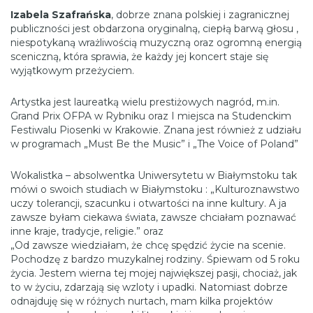
Izabela Szafrańska
, dobrze znana polskiej i zagranicznej
publiczności jest obdarzona oryginalną, ciepłą barwą głosu ,
niespotykaną wrażliwością muzyczną oraz ogromną energią
sceniczną, która sprawia, że każdy jej koncert staje się
wyjątkowym przeżyciem.
Artystka jest laureatką wielu prestiżowych nagród, m.in.
Grand Prix OFPA w Rybniku oraz I miejsca na Studenckim
Festiwalu Piosenki w Krakowie. Znana jest również z udziału
w programach „Must Be the Music” i „The Voice of Poland”
Wokalistka – absolwentka Uniwersytetu w Białymstoku tak
mówi o swoich studiach w Białymstoku : „Kulturoznawstwo
uczy tolerancji, szacunku i otwartości na inne kultury. A ja
zawsze byłam ciekawa świata, zawsze chciałam poznawać
inne kraje, tradycje, religie.” oraz
„Od zawsze wiedziałam, że chcę spędzić życie na scenie.
Pochodzę z bardzo muzykalnej rodziny. Śpiewam od 5 roku
życia. Jestem wierna tej mojej największej pasji, chociaż, jak
to w życiu, zdarzają się wzloty i upadki. Natomiast dobrze
odnajduję się w różnych nurtach, mam kilka projektów