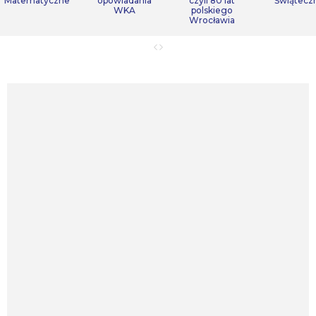
Matematyczne
opowiadania
czyli 80 lat
Świątecz
WKA
polskiego
Wrocławia