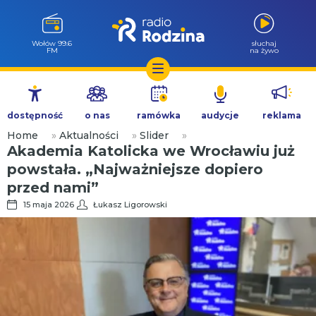
Wołów 99.6
słuchaj
FM
na żywo
Przejdź
do
dostępność
o nas
ramówka
audycje
reklama
treści
Home
»
Aktualności
»
Slider
»
Akademia Katolicka we Wrocławiu już
powstała. „Najważniejsze dopiero
przed nami”
15 maja 2026
Łukasz Ligorowski