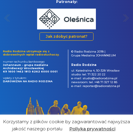
Patronaty:
Jak zdobyć patronat?
Radio Rodzina utrzymuje się z
© Radio Rodzina 2018 |
dobrowolnych wpłat radiosłuchaczy.
Grupa Medialna JOHANNEUM
numer rachunku bankowego:
Radio Rodzina
Johanneum - grupa medialna
Archidiecezji Wrocławskiej
ul. Katedralna 4, 50-328 Wrocław
69 1600 1462 1813 6262 6000 0001
studio: tel. 71 322 20 22
wpłaty z tytułem:
e-mail: studio@radiorodzina.pl
DAROWIZNA NA RADIO RODZINA
newsroom: tel. +48 71 327 12 85
e-mail: reporter@radiorodzina.pl
Korzystamy z plików cookie by zagwarantować najwyższa
jakość naszego portalu
Poliyka prywatności