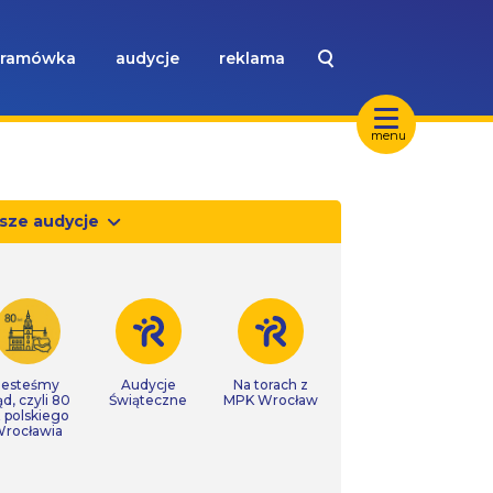
ramówka
audycje
reklama
menu
sze audycje
Jesteśmy
Audycje
Na torach z
ąd, czyli 80
Świąteczne
MPK Wrocław
t polskiego
rocławia