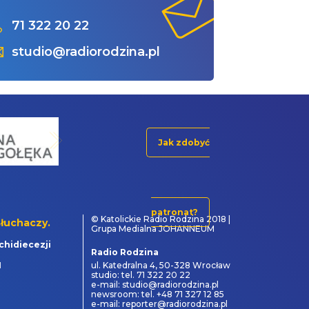
71 322 20 22
studio@radiorodzina.pl
Jak zdobyć
patronat?
© Katolickie Radio Rodzina 2018 |
łuchaczy.
Grupa Medialna JOHANNEUM
chidiecezji
Radio Rodzina
1
ul. Katedralna 4, 50-328 Wrocław
studio: tel. 71 322 20 22
e-mail: studio@radiorodzina.pl
newsroom: tel. +48 71 327 12 85
e-mail: reporter@radiorodzina.pl