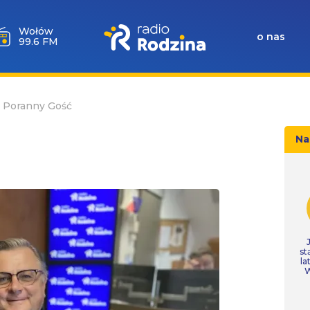
Wołów
o nas
99.6 FM
0 Poranny Gość
Na
st
la
W