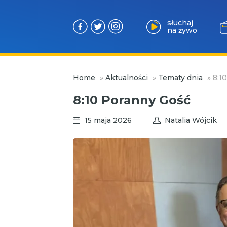
słuchaj
na żywo
Przejdź
Home
»
Aktualności
»
Tematy dnia
»
8:1
do
treści
8:10 Poranny Gość
15 maja 2026
Natalia Wójcik