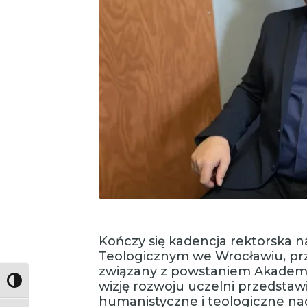
Kończy się kadencja rektorska 
Teologicznym we Wrocławiu, prz
związany z powstaniem Akademii
Toggle High Contrast
wizję rozwoju uczelni przedstaw
humanistyczne i teologiczne na