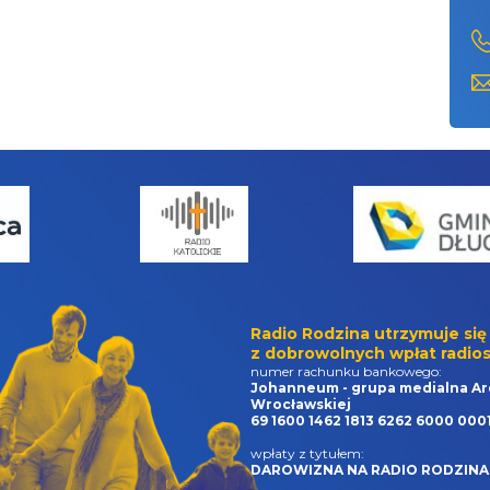
Radio Rodzina utrzymuje się
z dobrowolnych wpłat radios
numer rachunku bankowego:
Johanneum - grupa medialna Ar
Wrocławskiej
69 1600 1462 1813 6262 6000 000
wpłaty z tytułem:
DAROWIZNA NA RADIO RODZINA