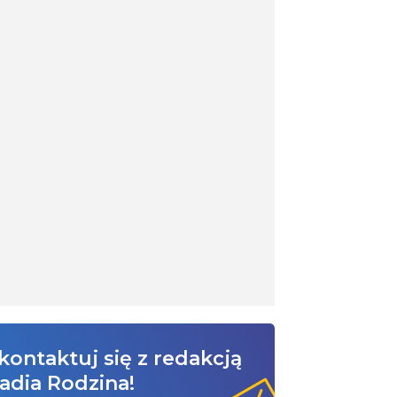
kontaktuj się z redakcją
adia Rodzina!