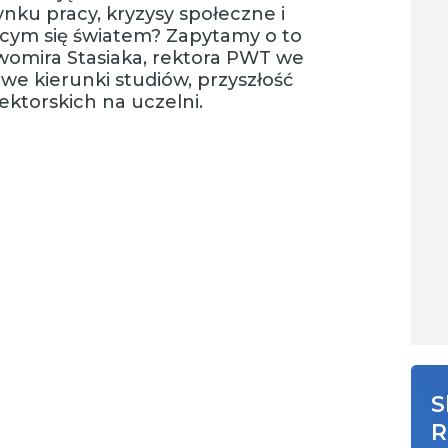
ku pracy, kryzysy społeczne i
cym się światem? Zapytamy o to
womira Stasiaka, rektora PWT we
e kierunki studiów, przyszłość
ektorskich na uczelni.
S
R