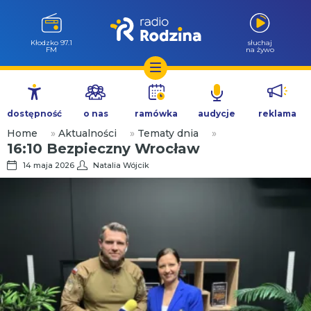
Kłodzko 97.1
słuchaj
FM
na żywo
Przejdź
do
dostępność
o nas
ramówka
audycje
reklama
treści
Home
»
Aktualności
»
Tematy dnia
»
16:10 Bezpieczny Wrocław
14 maja 2026
Natalia Wójcik