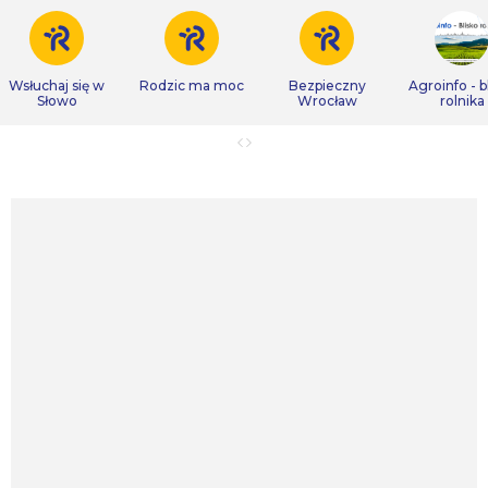
Wsłuchaj się w
Rodzic ma moc
Bezpieczny
Agroinfo - b
Słowo
Wrocław
rolnika