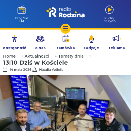
Brzeg 94.0
słuchaj
FM
na żywo
Przejdź
do
dostępność
o nas
ramówka
audycje
reklama
treści
Home
»
Aktualności
»
Tematy dnia
»
13:10 Dziś w Kościele
14 maja 2026
Natalia Wójcik