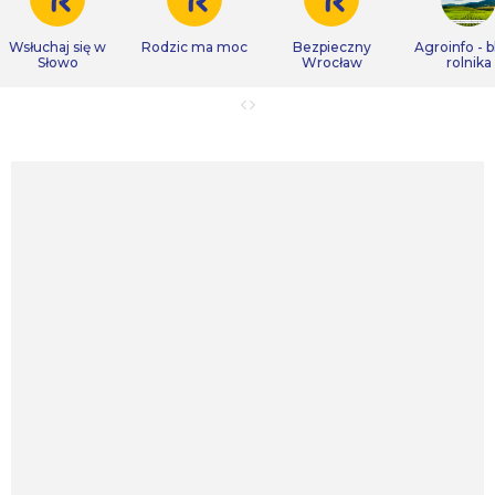
Wsłuchaj się w
Rodzic ma moc
Bezpieczny
Agroinfo - b
Słowo
Wrocław
rolnika