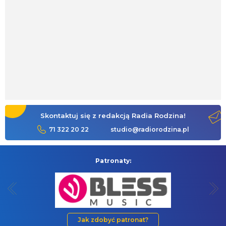
Skontaktuj się z redakcją Radia Rodzina!
71 322 20 22
studio@radiorodzina.pl
Patronaty:
Jak zdobyć patronat?