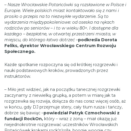
–
Nasze Wrocławskie Potańcówki są rozsławione w Polsce i
Europie. Wiele polskich miast kontaktowało się z nami i
prosiło o przepis na to niezwykłe wydarzenie. Są to
wydarzenia międzypokoleniowe: od oseska na rękach
rodziców po seniorów – i to w wieku 80+. I dostępne dla
każdego – bezpłatne, w otwartej przestrzeni miasta, w
miejscu, do którego łatwo dotrzeć –
podkreśla Dorota
Feliks, dyrektor Wrocławskiego Centrum Rozwoju
Społecznego.
Każde spotkanie rozpoczyna się od krótkiej rozgrzewki i
nauki podstawowych kroków, prowadzonych przez
instruktorów.
– Miło jest widzieć, jak na początku tanecznej rozgrzewki
zaczynamy z niewielką grupką, a potem w miarę jak ta
rozgrzewka się rozwija, dołącza do nas coraz więcej osób, aż
w końcu, gdy DJ przejmuje stery, cały tłum rusza i tańczy,
dobrze się bawiąc –
powiedział Patryk Czmochowski z
fundacji RockOn,
który – wraz z żoną – miał okazję już
niejednokrotnie rozgrzewać uczestników Wrocławskich
Potańcówek krokami rock’n’rolla, boogie woogie czy