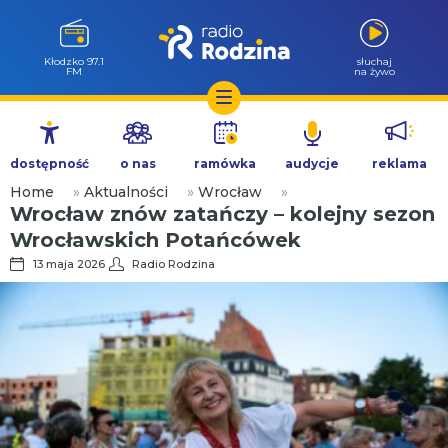
Wołów 99.6
słuchaj
FM
na żywo
Przejdź
do
dostępność
o nas
ramówka
audycje
reklama
treści
Home
»
Aktualności
»
Wrocław
»
Wrocław znów zatańczy – kolejny sezon
Wrocławskich Potańcówek
13 maja 2026
Radio Rodzina