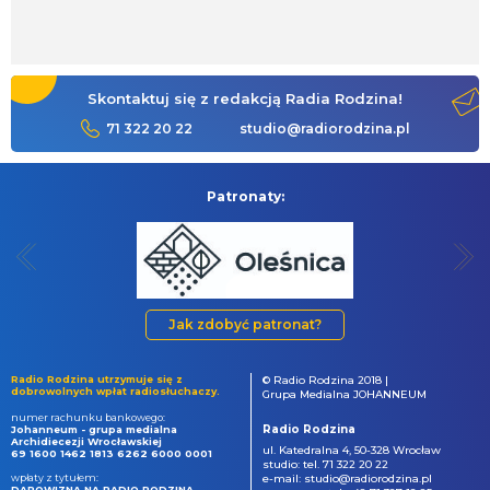
Skontaktuj się z redakcją Radia Rodzina!
71 322 20 22
studio@radiorodzina.pl
Patronaty:
Jak zdobyć patronat?
Radio Rodzina utrzymuje się z
© Radio Rodzina 2018 |
dobrowolnych wpłat radiosłuchaczy.
Grupa Medialna JOHANNEUM
numer rachunku bankowego:
Radio Rodzina
Johanneum - grupa medialna
Archidiecezji Wrocławskiej
ul. Katedralna 4, 50-328 Wrocław
69 1600 1462 1813 6262 6000 0001
studio: tel. 71 322 20 22
wpłaty z tytułem:
e-mail: studio@radiorodzina.pl
DAROWIZNA NA RADIO RODZINA