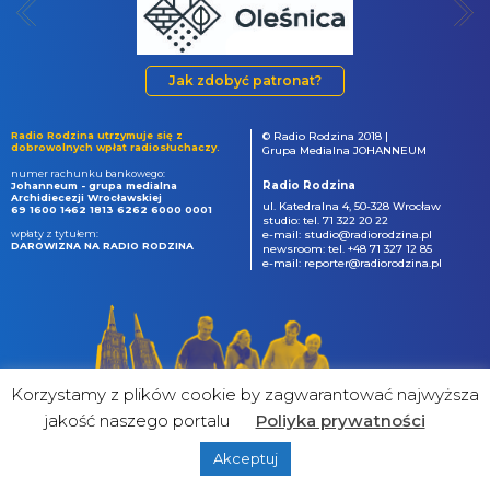
Jak zdobyć patronat?
Radio Rodzina utrzymuje się z
© Radio Rodzina 2018 |
dobrowolnych wpłat radiosłuchaczy.
Grupa Medialna JOHANNEUM
numer rachunku bankowego:
Radio Rodzina
Johanneum - grupa medialna
Archidiecezji Wrocławskiej
ul. Katedralna 4, 50-328 Wrocław
69 1600 1462 1813 6262 6000 0001
studio: tel. 71 322 20 22
wpłaty z tytułem:
e-mail: studio@radiorodzina.pl
DAROWIZNA NA RADIO RODZINA
newsroom: tel. +48 71 327 12 85
e-mail: reporter@radiorodzina.pl
Korzystamy z plików cookie by zagwarantować najwyższa
jakość naszego portalu
Poliyka prywatności
Akceptuj
powered by
&