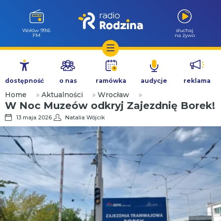
Milicz 88.5
słuchaj
FM
na żywo
Przejdź
do
dostępność
o nas
ramówka
audycje
reklama
treści
Home
»
Aktualności
»
Wrocław
»
W Noc Muzeów odkryj Zajezdnię Borek!
13 maja 2026
Natalia Wójcik