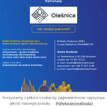
Patronaty:
Jak zdobyć patronat?
Radio Rodzina utrzymuje się z
© Radio Rodzina 2018 |
dobrowolnych wpłat radiosłuchaczy.
Grupa Medialna JOHANNEUM
numer rachunku bankowego:
Radio Rodzina
Johanneum - grupa medialna
Archidiecezji Wrocławskiej
ul. Katedralna 4, 50-328 Wrocław
69 1600 1462 1813 6262 6000 0001
studio: tel. 71 322 20 22
wpłaty z tytułem:
e-mail: studio@radiorodzina.pl
DAROWIZNA NA RADIO RODZINA
newsroom: tel. +48 71 327 12 85
e-mail: reporter@radiorodzina.pl
Korzystamy z plików cookie by zagwarantować najwyższa
jakość naszego portalu
Poliyka prywatności