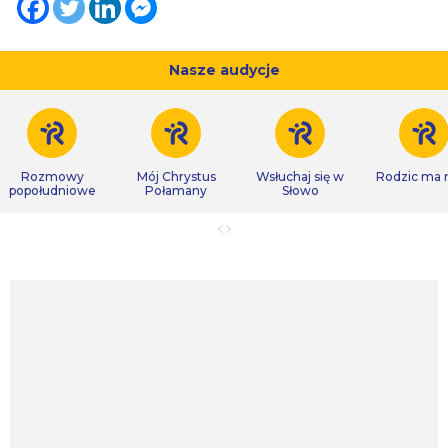
Nasze audycje
Rozmowy
Mój Chrystus
Wsłuchaj się w
Rodzic ma
popołudniowe
Połamany
Słowo