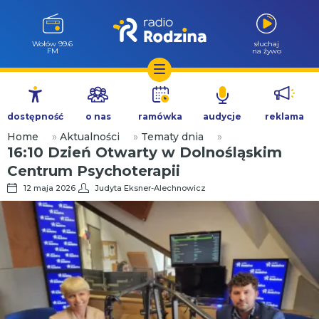
Milicz 88.5
słuchaj
FM
na żywo
Przejdź
do
dostępność
o nas
ramówka
audycje
reklama
treści
Home
»
Aktualności
»
Tematy dnia
»
16:10 Dzień Otwarty w Dolnośląskim
Centrum Psychoterapii
12 maja 2026
Judyta Eksner-Alechnowicz