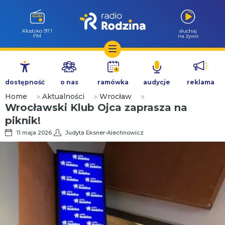
Kłodzko 97.1
słuchaj
FM
na żywo
Przejdź
do
dostępność
o nas
ramówka
audycje
reklama
treści
Home
»
Aktualności
»
Wrocław
»
Wrocławski Klub Ojca zaprasza na
piknik!
11 maja 2026
Judyta Eksner-Alechnowicz