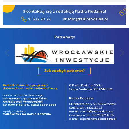
Skontaktuj się z redakcją Radia Rodzina!
71 322 20 22
studio@radiorodzina.pl
Patronaty:
Jak zdobyć patronat?
Radio Rodzina utrzymuje się z
© Radio Rodzina 2018 |
dobrowolnych wpłat radiosłuchaczy.
Grupa Medialna JOHANNEUM
numer rachunku bankowego:
Radio Rodzina
Johanneum - grupa medialna
Archidiecezji Wrocławskiej
ul. Katedralna 4, 50-328 Wrocław
69 1600 1462 1813 6262 6000 0001
studio: tel. 71 322 20 22
wpłaty z tytułem:
e-mail: studio@radiorodzina.pl
DAROWIZNA NA RADIO RODZINA
newsroom: tel. +48 71 327 12 85
e-mail: reporter@radiorodzina.pl