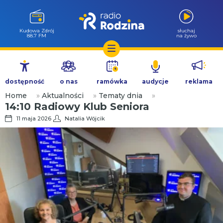
Kudowa Zdrój
słuchaj
88.7 FM
na żywo
Przejdź
do
dostępność
o nas
ramówka
audycje
reklama
treści
Home
»
Aktualności
»
Tematy dnia
»
14:10 Radiowy Klub Seniora
11 maja 2026
Natalia Wójcik