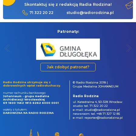
Skontaktuj się z redakcją Radia Rodzina!
71 322 20 22
studio@radiorodzina.pl
Patronaty:
Jak zdobyć patronat?
Radio Rodzina utrzymuje się z
© Radio Rodzina 2018 |
dobrowolnych wpłat radiosłuchaczy.
Grupa Medialna JOHANNEUM
numer rachunku bankowego:
Radio Rodzina
Johanneum - grupa medialna
Archidiecezji Wrocławskiej
ul. Katedralna 4, 50-328 Wrocław
69 1600 1462 1813 6262 6000 0001
studio: tel. 71 322 20 22
wpłaty z tytułem:
e-mail: studio@radiorodzina.pl
DAROWIZNA NA RADIO RODZINA
newsroom: tel. +48 71 327 12 85
e-mail: reporter@radiorodzina.pl