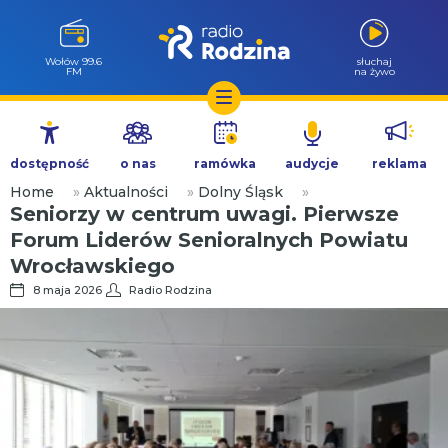
Wołów 99.6
słuchaj
FM
na żywo
Przejdź
do
dostępność
o nas
ramówka
audycje
reklama
treści
Home
»
Aktualności
»
Dolny Śląsk
»
Seniorzy w centrum uwagi. Pierwsze
Forum Liderów Senioralnych Powiatu
Wrocławskiego
8 maja 2026
Radio Rodzina