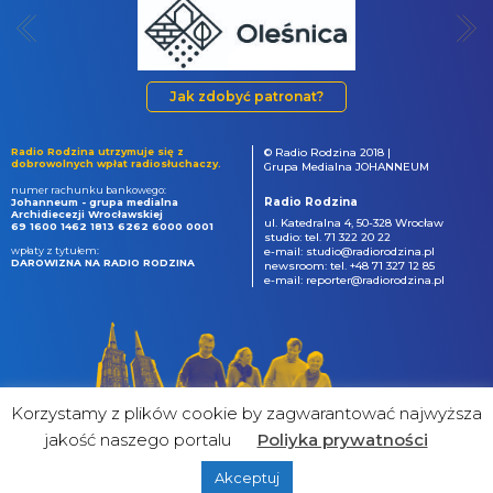
Jak zdobyć patronat?
Radio Rodzina utrzymuje się z
© Radio Rodzina 2018 |
dobrowolnych wpłat radiosłuchaczy.
Grupa Medialna JOHANNEUM
numer rachunku bankowego:
Radio Rodzina
Johanneum - grupa medialna
Archidiecezji Wrocławskiej
ul. Katedralna 4, 50-328 Wrocław
69 1600 1462 1813 6262 6000 0001
studio: tel. 71 322 20 22
wpłaty z tytułem:
e-mail: studio@radiorodzina.pl
DAROWIZNA NA RADIO RODZINA
newsroom: tel. +48 71 327 12 85
e-mail: reporter@radiorodzina.pl
Korzystamy z plików cookie by zagwarantować najwyższa
jakość naszego portalu
Poliyka prywatności
Akceptuj
powered by
&