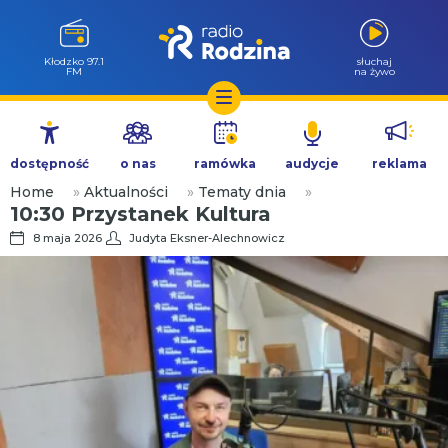
Wołów 99.6
słuchaj
FM
na żywo
Przejdź
do
dostępność
o nas
ramówka
audycje
reklama
treści
Home
»
Aktualności
»
Tematy dnia
»
10:30 Przystanek Kultura
8 maja 2026
Judyta Eksner-Alechnowicz