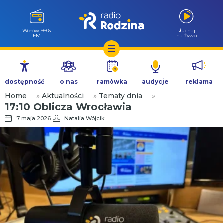
Wołów 99.6
słuchaj
FM
na żywo
Przejdź
do
dostępność
o nas
ramówka
audycje
reklama
treści
Home
»
Aktualności
»
Tematy dnia
»
17:10 Oblicza Wrocławia
7 maja 2026
Natalia Wójcik