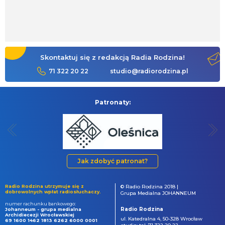
Skontaktuj się z redakcją Radia Rodzina!
71 322 20 22
studio@radiorodzina.pl
Patronaty:
Jak zdobyć patronat?
Radio Rodzina utrzymuje się z
© Radio Rodzina 2018 |
dobrowolnych wpłat radiosłuchaczy.
Grupa Medialna JOHANNEUM
numer rachunku bankowego:
Radio Rodzina
Johanneum - grupa medialna
Archidiecezji Wrocławskiej
ul. Katedralna 4, 50-328 Wrocław
69 1600 1462 1813 6262 6000 0001