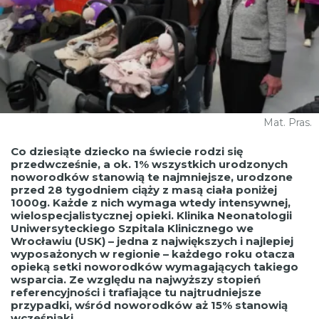
Mat. Pras.
Co dziesiąte dziecko na świecie rodzi się
przedwcześnie, a ok. 1% wszystkich urodzonych
noworodków stanowią te najmniejsze, urodzone
przed 28 tygodniem ciąży z masą ciała poniżej
1000g. Każde z nich wymaga wtedy intensywnej,
wielospecjalistycznej opieki. Klinika Neonatologii
Uniwersyteckiego Szpitala Klinicznego we
Wrocławiu (USK) – jedna z największych i najlepiej
wyposażonych w regionie – każdego roku otacza
opieką setki noworodków wymagających takiego
wsparcia. Ze względu na najwyższy stopień
referencyjności i trafiające tu najtrudniejsze
przypadki, wśród noworodków aż 15% stanowią
wcześniaki.