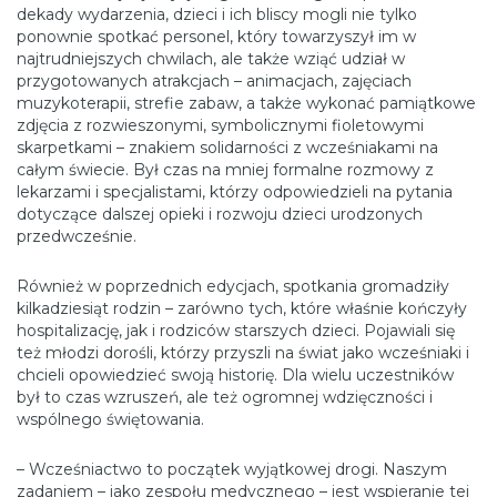
dekady wydarzenia, dzieci i ich bliscy mogli nie tylko
ponownie spotkać personel, który towarzyszył im w
najtrudniejszych chwilach, ale także wziąć udział w
przygotowanych atrakcjach – animacjach, zajęciach
muzykoterapii, strefie zabaw, a także wykonać pamiątkowe
zdjęcia z rozwieszonymi, symbolicznymi fioletowymi
skarpetkami – znakiem solidarności z wcześniakami na
całym świecie. Był czas na mniej formalne rozmowy z
lekarzami i specjalistami, którzy odpowiedzieli na pytania
dotyczące dalszej opieki i rozwoju dzieci urodzonych
przedwcześnie.
Również w poprzednich edycjach, spotkania gromadziły
kilkadziesiąt rodzin – zarówno tych, które właśnie kończyły
hospitalizację, jak i rodziców starszych dzieci. Pojawiali się
też młodzi dorośli, którzy przyszli na świat jako wcześniaki i
chcieli opowiedzieć swoją historię. Dla wielu uczestników
był to czas wzruszeń, ale też ogromnej wdzięczności i
wspólnego świętowania.
– Wcześniactwo to początek wyjątkowej drogi. Naszym
zadaniem – jako zespołu medycznego – jest wspieranie tej