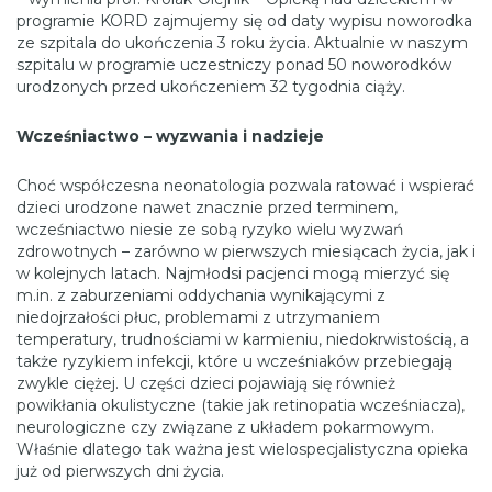
programie KORD zajmujemy się od daty wypisu noworodka
ze szpitala do ukończenia 3 roku życia. Aktualnie w naszym
szpitalu w programie uczestniczy ponad 50 noworodków
urodzonych przed ukończeniem 32 tygodnia ciąży.
Wcześniactwo – wyzwania i nadzieje
Choć współczesna neonatologia pozwala ratować i wspierać
dzieci urodzone nawet znacznie przed terminem,
wcześniactwo niesie ze sobą ryzyko wielu wyzwań
zdrowotnych – zarówno w pierwszych miesiącach życia, jak i
w kolejnych latach. Najmłodsi pacjenci mogą mierzyć się
m.in. z zaburzeniami oddychania wynikającymi z
niedojrzałości płuc, problemami z utrzymaniem
temperatury, trudnościami w karmieniu, niedokrwistością, a
także ryzykiem infekcji, które u wcześniaków przebiegają
zwykle ciężej. U części dzieci pojawiają się również
powikłania okulistyczne (takie jak retinopatia wcześniacza),
neurologiczne czy związane z układem pokarmowym.
Właśnie dlatego tak ważna jest wielospecjalistyczna opieka
już od pierwszych dni życia.