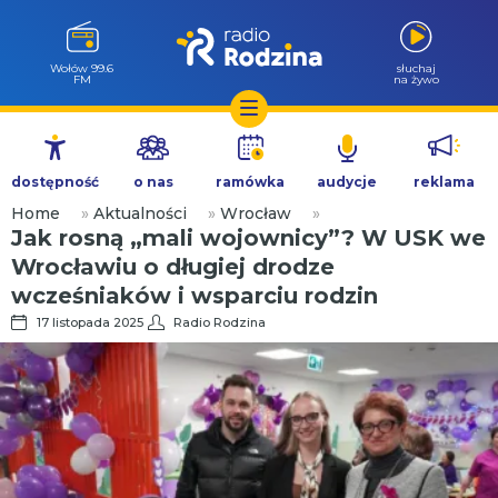
Wołów 99.6
słuchaj
FM
na żywo
Przejdź
do
dostępność
o nas
ramówka
audycje
reklama
treści
Home
»
Aktualności
»
Wrocław
»
Jak rosną „mali wojownicy”? W USK we
Wrocławiu o długiej drodze
wcześniaków i wsparciu rodzin
17 listopada 2025
Radio Rodzina