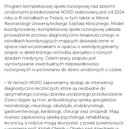
Program kompleksowej opieki rozwojowej nad dziećmi
urodzonymi przedwcześnie KORD realizowany jest od 2024
roku w 8 ośrodkach w Polsce, w tym także w Klinice
Neonatologii Uniwersyteckiego Szpitala Klinicznego. Model
koordynowanej i kompleksowej opieki rozwojowej zakłada
prowadzenie procesu diagnostyczno-terapeutycznego w
ośrodkach koordynujących mających doświadczenie w
opiece nad wcześniakami w oparciu o wielodyscyplinarny
zespół, w skład którego wchodzą specjaliści z różnych
dziedzin medycyny. Celem pracy zespołu jest
wyrównywanie ewentualnych nieprawidłowości
rozwojowych w porównaniu do dzieci urodzonych o czasie.
– W ramach KORD zapewniamy dostęp do interwencji
diagnostyczno-leczniczych, które są niezbędne do
optymalnego rozwoju dziecka urodzonego przedwcześnie.
Dzieci objęte są m.in. ambulatoryjną opieką specjalistów
neonatologii, neurologii, okulistyki, endokrynologii,
gastroenterologii, kardiologii, chirurgii oraz ortopedii. Mają
również zapewnioną opiekę psychologa, rehabilitację
leczniczą, a rodzice mogą skorzystać z porad żywieniowych
– wymienia prof. Królak-Olejnik – Opieką nad dzieckiem w