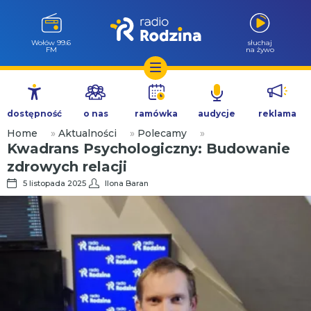
Wołów 99.6
słuchaj
FM
na żywo
Przejdź
do
dostępność
o nas
ramówka
audycje
reklama
treści
Home
»
Aktualności
»
Polecamy
»
Kwadrans Psychologiczny: Budowanie
zdrowych relacji
5 listopada 2025
Ilona Baran