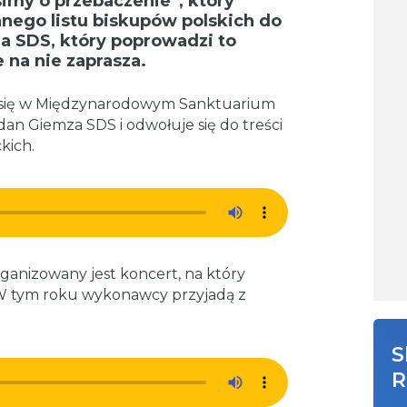
simy o przebaczenie”, który
nego listu biskupów polskich do
a SDS, który poprowadzi to
 na nie zaprasza.
był się w Międzynarodowym Sanktuarium
gdan Giemza SDS i odwołuje się do treści
kich.
rganizowany jest koncert, na który
. W tym roku wykonawcy przyjadą z
S
R