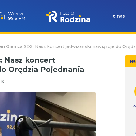
Milicz
o nas
88.5 FM
an Giemza SDS: Nasz koncert jadwiżański nawiązuje do Orędz
: Nasz koncert
Na
do Orędzia Pojednania
ik
W