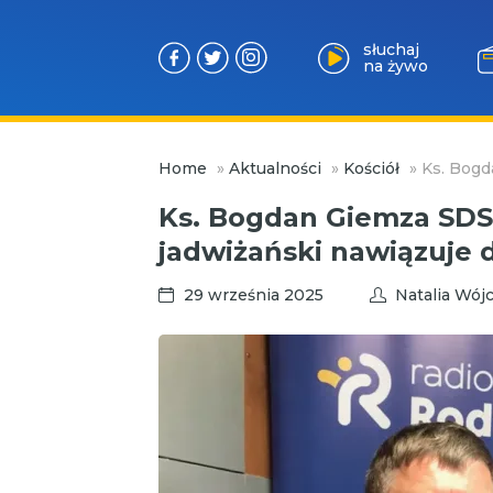
słuchaj
na żywo
Przejdź
Home
»
Aktualności
»
Kościół
»
Ks. Bogd
do
treści
Ks. Bogdan Giemza SDS
jadwiżański nawiązuje 
29 września 2025
Natalia Wójc