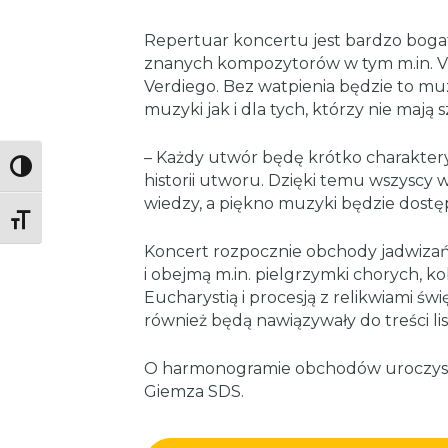
Repertuar koncertu jest bardzo boga
znanych kompozytorów w tym m.in. Viv
Verdiego. Bez watpienia będzie to m
muzyki jak i dla tych, którzy nie mają s
– Każdy utwór będę krótko charakter
Toggle High Contrast
historii utworu. Dzięki temu wszyscy
wiedzy, a piękno muzyki będzie dostę
Toggle Font size
Koncert rozpocznie obchody jadwizańs
i obejmą m.in. pielgrzymki chorych, ko
Eucharystią i procesją z relikwiami świ
również będą nawiązywały do treści li
O harmonogramie obchodów uroczyst
Giemza SDS.