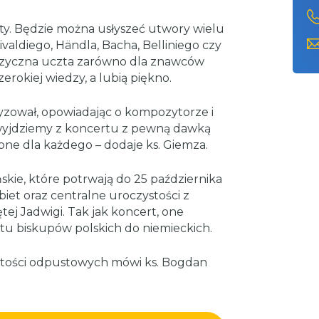
ty. Będzie można usłyszeć utwory wielu
aldiego, Händla, Bacha, Belliniego czy
uzyczna uczta zarówno dla znawców
zerokiej wiedzy, a lubią piękno.
yzował, opowiadając o kompozytorze i
 wyjdziemy z koncertu z pewną dawką
pne dla każdego – dodaje ks. Giemza.
kie, które potrwają do 25 października
biet oraz centralne uroczystości z
ętej Jadwigi. Tak jak koncert, one
stu biskupów polskich do niemieckich.
ości odpustowych mówi ks. Bogdan