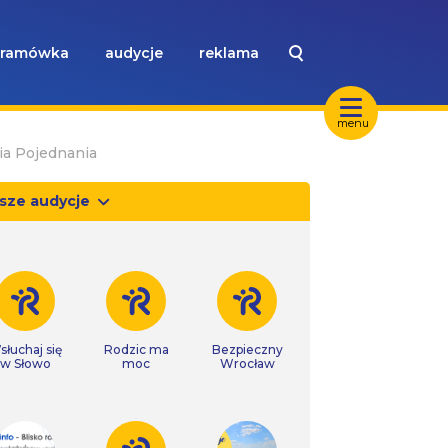
ramówka
audycje
reklama
menu
ia Pojednania
sze audycje
słuchaj się
Rodzic ma
Bezpieczny
w Słowo
moc
Wrocław