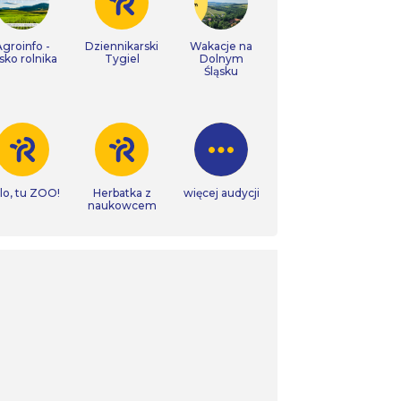
Agroinfo -
Dziennikarski
Wakacje na
isko rolnika
Tygiel
Dolnym
Śląsku
lo, tu ZOO!
Herbatka z
więcej audycji
naukowcem