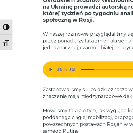
Ośrodkiem Studiów Wschodnich.
na Ukrainę prowadzi autorską r
której tydzień po tygodniu anali
społeczną w Rosji.
Toggle High Contrast
W naszej rozmowie przyglądaliśmy się 
przez ponad trzy lata zmieniała się na
Toggle Font size
jednoznacznej, czarno – białej retoryc
Zastanawialiśmy się, co dziś oznacza w
znaczenie mają międzynarodowe deklar
Mówiliśmy także o tym, jak wygląda k
poddanego ciągłej mobilizacji, propaga
powszechnych postawach Rosjan w wię
samego Putina: