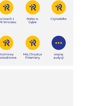
a torach z
Niebo w
Czytadełko
K Wrocław
Gębie
Rozmowy
Mój Chrystus
więcej
południowe
Połamany
audycji