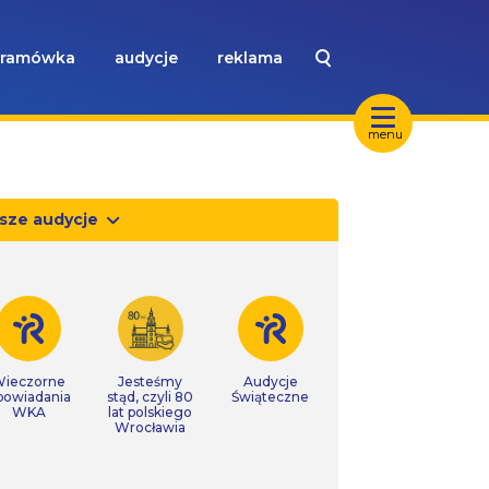
ramówka
audycje
reklama
menu
sze audycje
ieczorne
Jesteśmy
Audycje
powiadania
stąd, czyli 80
Świąteczne
WKA
lat polskiego
Wrocławia