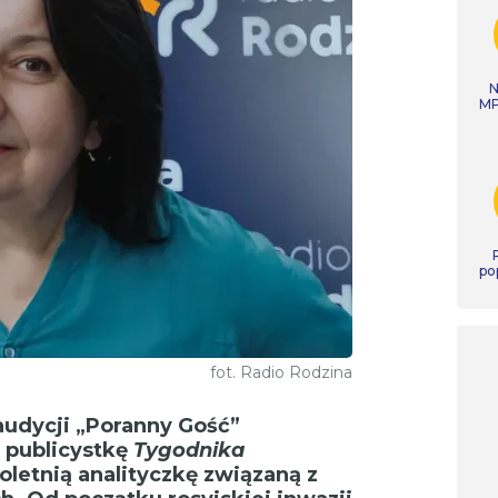
N
MP
po
fot. Radio Rodzina
audycji „Poranny Gość”
 publicystkę
Tygodnika
loletnią analityczkę związaną z