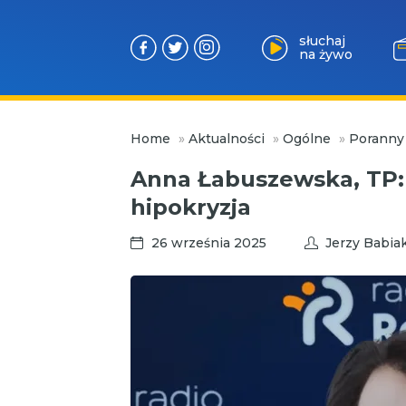
słuchaj
na żywo
Przejdź
Home
»
Aktualności
»
Ogólne
»
Poranny
do
treści
Anna Łabuszewska, TP: 
hipokryzja
26 września 2025
Jerzy Babia