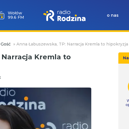
Wołów
o nas
99.6 FM
 Gość
»
Anna Łabuszewska, TP: Narracja Kremla to hipokryzja
Narracja Kremla to
Na
k
W
o