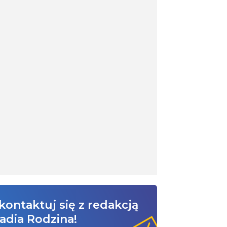
kontaktuj się z redakcją
adia Rodzina!