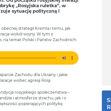
 Od początku rosyjskiej inwazji
ubrykę „Rosyjska ruletka”, w
zuje sytuację polityczną i
obecnej strategii Kremla i temu, jak
rracja wokół wojny. W tym o
e, na temat Polski i Państw Zachodnich:
sparcie Zachodu dla Ukrainy i jakie
acje wobec agresji Rosji.
ondycja rosyjskiego społeczeństwa –
ndzie i atmosferze strachu, jak i o
S
kszości popierających politykę
R