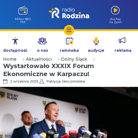
Milicz 88.5
słuchaj
FM
na żywo
Przejdź
do
dostępność
o nas
ramówka
audycje
reklama
treści
Home
»
Aktualności
»
Dolny Śląsk
»
Wystartowało XXXIX Forum
Ekonomiczne w Karpaczu!
2 września 2025
Patrycja Jenczmionka