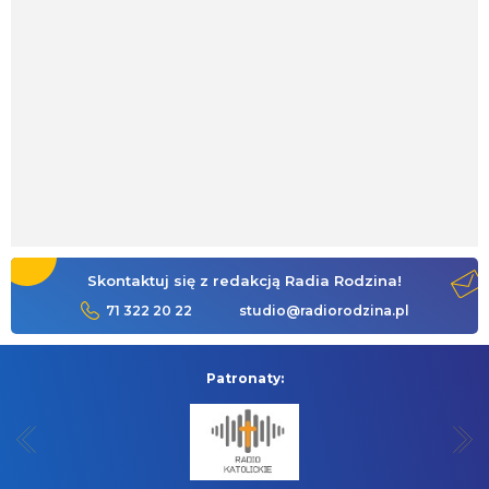
Skontaktuj się z redakcją Radia Rodzina!
71 322 20 22
studio@radiorodzina.pl
Patronaty: