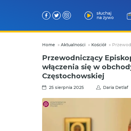
słuchaj
na żywo
Przejdź
Home
»
Aktualności
»
Kościół
»
Przewodn
do
treści
Przewodniczący Episko
włączenia się w obchod
Częstochowskiej
25 sierpnia 2025
Daria Detlaf