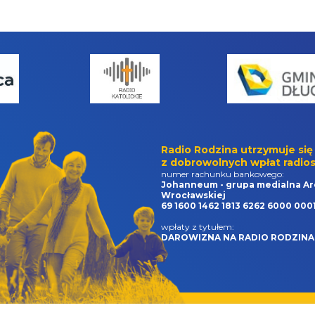
Radio Rodzina utrzymuje się
z dobrowolnych wpłat radios
numer rachunku bankowego:
Johanneum - grupa medialna Ar
Wrocławskiej
69 1600 1462 1813 6262 6000 000
wpłaty z tytułem:
DAROWIZNA NA RADIO RODZINA