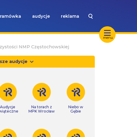
ramówka
audycje
reklama
menu
czystości NMP Częstochowskiej
sze audycje
Audycje
Na torach z
Niebo w
wiąteczne
MPK Wrocław
Gębie