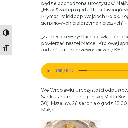
będzie obchodzona uroczystość Najśw
„Mszy Świętej o godz. 11, na Jasnogór
Prymas Polski abp Wojciech Polak. Te
sierpniowych pielgrzymek pieszych” – 
Toggle High Contrast
„Zachęcam wszystkich do włączenia si
powierzać naszej Matce i Królowej spr
Toggle Font size
rodzin” – mówi przewodniczący KEP.
We Wrocławiu uroczystości odpustow
Sanktuarium Jasnogórskiej Matki Kości
30). Msza Św. 26 sierpnia o godz. 18
Małygi.