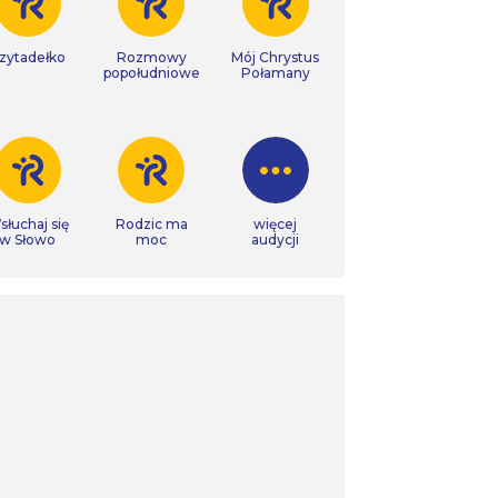
zytadełko
Rozmowy
Mój Chrystus
popołudniowe
Połamany
łuchaj się
Rodzic ma
więcej
w Słowo
moc
audycji