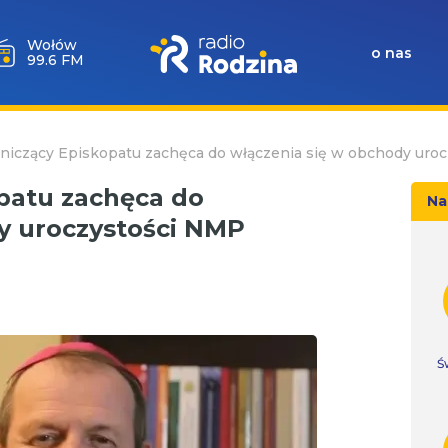
Wołów
o nas
99.6 FM
iczący Episkopatu zachęca do włączenia się w obchody uro
patu zachęca do
Na
y uroczystości NMP
Ś