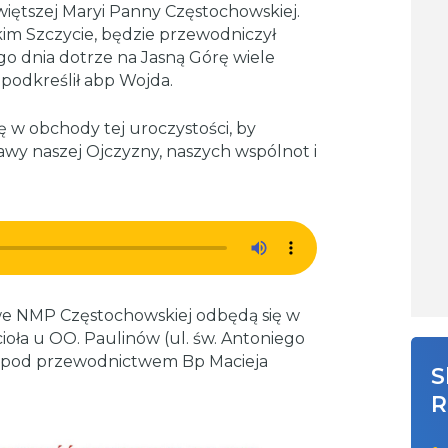
iętszej Maryi Panny Częstochowskiej.
skim Szczycie, będzie przewodniczył
go dnia dotrze na Jasną Górę wiele
podkreślił abp Wojda.
ę w obchody tej uroczystości, by
awy naszej Ojczyzny, naszych wspólnot i
e NMP Częstochowskiej odbędą się w
oła u OO. Paulinów (ul. św. Antoniego
:00 pod przewodnictwem Bp Macieja
S
R