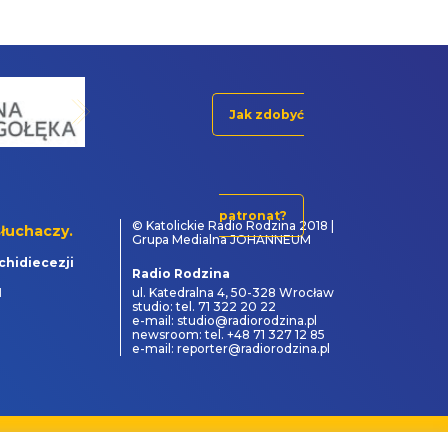
Jak zdobyć
patronat?
© Katolickie Radio Rodzina 2018 |
łuchaczy.
Grupa Medialna JOHANNEUM
chidiecezji
Radio Rodzina
1
ul. Katedralna 4, 50-328 Wrocław
studio: tel. 71 322 20 22
e-mail: studio@radiorodzina.pl
newsroom: tel. +48 71 327 12 85
e-mail: reporter@radiorodzina.pl