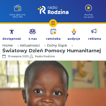
Góra Igliczna
słuchaj
107.2 FM
na żywo
Przejdź
do
dostępność
o nas
ramówka
audycje
reklama
treści
Home
»
Aktualności
»
Dolny Śląsk
»
Światowy Dzień Pomocy Humanitarnej
19 sierpnia 2025
Radio Rodzina