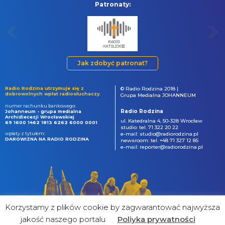
Patronaty:
Jak zdobyć patronat?
Radio Rodzina utrzymuje się z
© Radio Rodzina 2018 |
dobrowolnych wpłat radiosłuchaczy.
Grupa Medialna JOHANNEUM
numer rachunku bankowego:
Radio Rodzina
Johanneum - grupa medialna
Archidiecezji Wrocławskiej
ul. Katedralna 4, 50-328 Wrocław
69 1600 1462 1813 6262 6000 0001
studio: tel. 71 322 20 22
wpłaty z tytułem:
e-mail: studio@radiorodzina.pl
DAROWIZNA NA RADIO RODZINA
newsroom: tel. +48 71 327 12 85
e-mail: reporter@radiorodzina.pl
Korzystamy z plików cookie by zagwarantować najwyższa
jakość naszego portalu
Poliyka prywatności