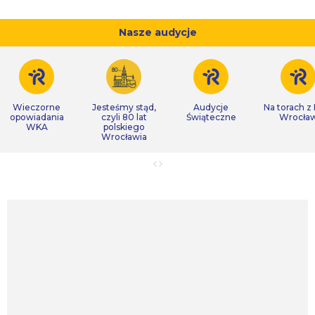
Nasze audycje
Wieczorne
Jesteśmy stąd,
Audycje
Na torach z
opowiadania
czyli 80 lat
Świąteczne
Wrocła
WKA
polskiego
Wrocławia