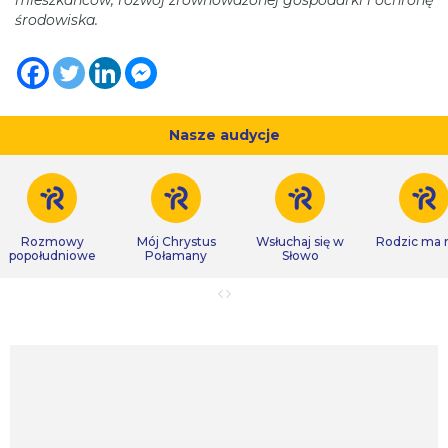
środowiska.
Nasze audycje
Rozmowy
Mój Chrystus
Wsłuchaj się w
Rodzic ma
popołudniowe
Połamany
Słowo