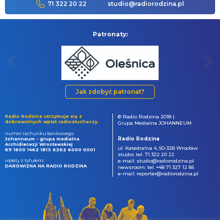
71 322 20 22
studio@radiorodzina.pl
Patronaty:
Jak zdobyć patronat?
Radio Rodzina utrzymuje się z
© Radio Rodzina 2018 |
dobrowolnych wpłat radiosłuchaczy.
Grupa Medialna JOHANNEUM
numer rachunku bankowego:
Radio Rodzina
Johanneum - grupa medialna
Archidiecezji Wrocławskiej
ul. Katedralna 4, 50-328 Wrocław
69 1600 1462 1813 6262 6000 0001
studio: tel. 71 322 20 22
wpłaty z tytułem:
e-mail: studio@radiorodzina.pl
DAROWIZNA NA RADIO RODZINA
newsroom: tel. +48 71 327 12 85
e-mail: reporter@radiorodzina.pl