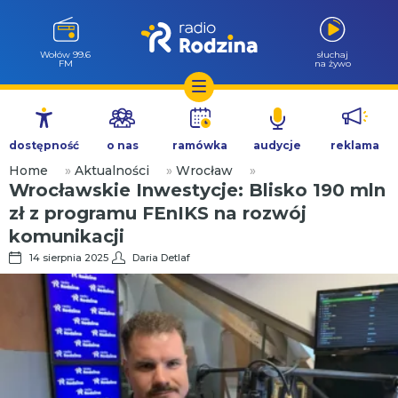
Wołów 99.6
słuchaj
FM
na żywo
Przejdź
do
dostępność
o nas
ramówka
audycje
reklama
treści
Home
»
Aktualności
»
Wrocław
»
Wrocławskie Inwestycje: Blisko 190 mln
zł z programu FEnIKS na rozwój
komunikacji
14 sierpnia 2025
Daria Detlaf