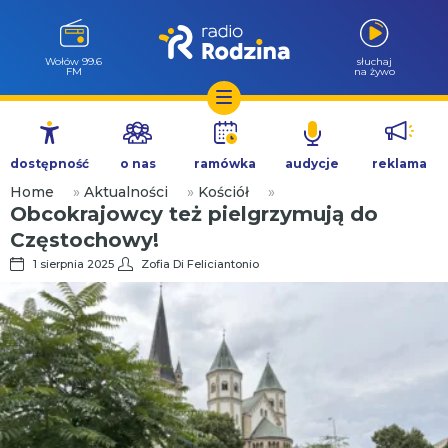
Wołów 99.6
słuchaj
FM
na żywo
Przejdź
do
dostępność
o nas
ramówka
audycje
reklama
treści
Home
»
Aktualności
»
Kościół
»
Obcokrajowcy też pielgrzymują do
Częstochowy!
1 sierpnia 2025
Zofia Di Feliciantonio