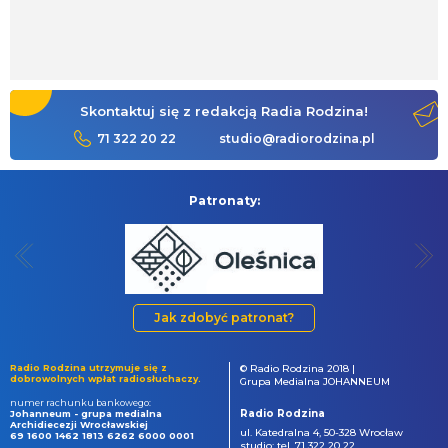
Skontaktuj się z redakcją Radia Rodzina!
71 322 20 22
studio@radiorodzina.pl
Patronaty:
Jak zdobyć patronat?
Radio Rodzina utrzymuje się z
© Radio Rodzina 2018 |
dobrowolnych wpłat radiosłuchaczy.
Grupa Medialna JOHANNEUM
numer rachunku bankowego:
Radio Rodzina
Johanneum - grupa medialna
Archidiecezji Wrocławskiej
ul. Katedralna 4, 50-328 Wrocław
69 1600 1462 1813 6262 6000 0001
studio: tel. 71 322 20 22