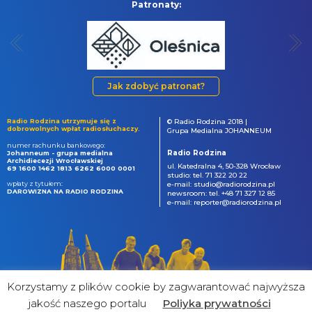
Patronaty:
Jak zdobyć patronat?
Radio Rodzina utrzymuje się z
© Radio Rodzina 2018 |
dobrowolnych wpłat radiosłuchaczy.
Grupa Medialna JOHANNEUM
numer rachunku bankowego:
Radio Rodzina
Johanneum - grupa medialna
Archidiecezji Wrocławskiej
ul. Katedralna 4, 50-328 Wrocław
69 1600 1462 1813 6262 6000 0001
studio: tel. 71 322 20 22
wpłaty z tytułem:
e-mail: studio@radiorodzina.pl
DAROWIZNA NA RADIO RODZINA
newsroom: tel. +48 71 327 12 85
e-mail: reporter@radiorodzina.pl
Korzystamy z plików cookie by zagwarantować najwyższa
jakość naszego portalu
Poliyka prywatności