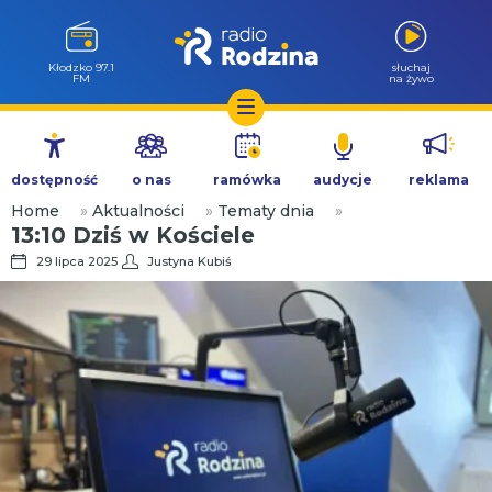
Wołów 99.6
słuchaj
FM
na żywo
Przejdź
do
dostępność
o nas
ramówka
audycje
reklama
treści
Home
»
Aktualności
»
Tematy dnia
»
13:10 Dziś w Kościele
29 lipca 2025
Justyna Kubiś