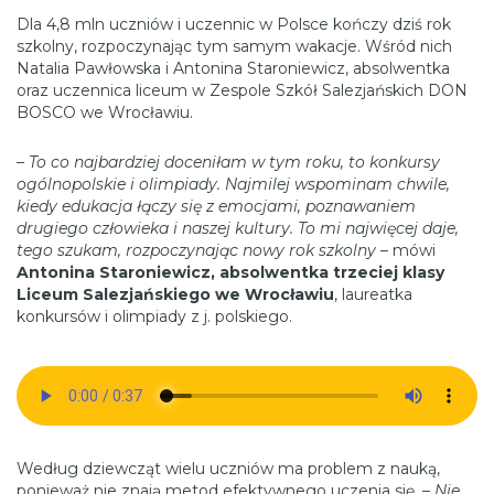
Dla 4,8 mln uczniów i uczennic w Polsce kończy dziś rok
szkolny, rozpoczynając tym samym wakacje. Wśród nich
Natalia Pawłowska i Antonina Staroniewicz, absolwentka
oraz uczennica liceum w Zespole Szkół Salezjańskich DON
BOSCO we Wrocławiu.
–
To co najbardziej doceniłam w tym roku, to konkursy
ogólnopolskie i olimpiady. Najmilej wspominam chwile,
kiedy edukacja łączy się z emocjami, poznawaniem
drugiego człowieka i naszej kultury. To mi najwięcej daje,
tego szukam, rozpoczynając nowy rok szkolny
– mówi
Antonina Staroniewicz, absolwentka trzeciej klasy
Liceum Salezjańskiego we Wrocławiu
, laureatka
konkursów i olimpiady z j. polskiego.
Według dziewcząt wielu uczniów ma problem z nauką,
ponieważ nie znają metod efektywnego uczenia się. –
Nie