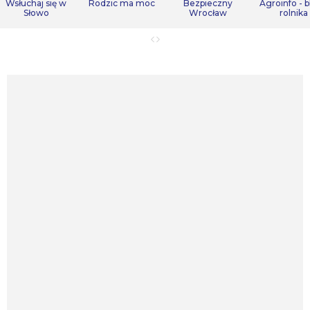
Wsłuchaj się w
Rodzic ma moc
Bezpieczny
Agroinfo - b
Słowo
Wrocław
rolnika