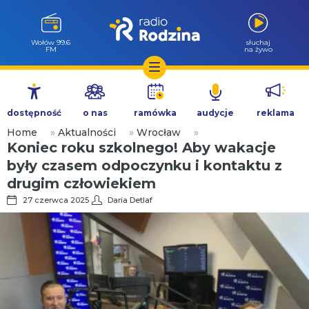
Milicz 88.5
słuchaj
FM
na żywo
Przejdź
do
dostępność
o nas
ramówka
audycje
reklama
treści
Home
»
Aktualności
»
Wrocław
»
Koniec roku szkolnego! Aby wakacje
były czasem odpoczynku i kontaktu z
drugim człowiekiem
27 czerwca 2025
Daria Detlaf