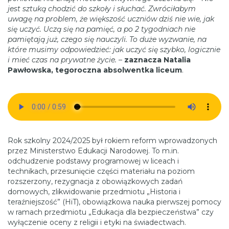
jest sztuką chodzić do szkoły i słuchać. Zwróciłabym
uwagę na problem, że większość uczniów dziś nie wie, jak
się uczyć. Uczą się na pamięć, a po 2 tygodniach nie
pamiętają już, czego się nauczyli. To duże wyzwanie, na
które musimy odpowiedzieć: jak uczyć się szybko, logicznie
i mieć czas na prywatne życie.
–
zaznacza Natalia
Pawłowska, tegoroczna absolwentka liceum
.
Rok szkolny 2024/2025 był rokiem reform wprowadzonych
przez Ministerstwo Edukacji Narodowej. To m.in.
odchudzenie podstawy programowej w liceach i
technikach, przesunięcie części materiału na poziom
rozszerzony, rezygnacja z obowiązkowych zadań
domowych, zlikwidowanie przedmiotu „Historia i
teraźniejszość” (HiT), obowiązkowa nauka pierwszej pomocy
w ramach przedmiotu „Edukacja dla bezpieczeństwa” czy
wyłączenie oceny z religii i etyki na świadectwach.