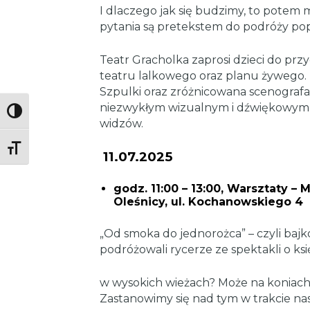
I dlaczego jak się budzimy, to potem
pytania są pretekstem do podróży pop
Teatr Gracholka zaprosi dzieci do prz
teatru lalkowego oraz planu żywego. 
Szpulki oraz zróżnicowana scenografa 
niezwykłym wizualnym i dźwiękowym d
Toggle High Contrast
widzów.
Toggle Font size
1
1.07.2025
godz. 11:00 – 13:00, Warsztaty – 
Oleśnicy, ul. Kochanowskiego 4
„Od smoka do jednorożca” – czyli baj
podróżowali rycerze ze spektakli o k
w wysokich wieżach? Może na koniach
Zastanowimy się nad tym w trakcie na