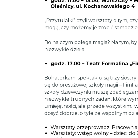
godz. 11:00 – 13:00, Warsztaty – 
Oleśnicy, ul. Kochanowskiego 4
„Przytulalki” czyli warsztaty o tym, cz
mogą, czy możemy je zrobić samodzie
Bo na czym polega magia? Na tym, by
niezwykłe dzieła.
godz. 17.00 – Teatr Formalina ,
Bohaterkami spektaklu są trzy siostry Z
się do prestiżowej szkoły magii – Fi
szkoły dziewczynki muszą zdać egzam
niezwykle trudnych zadań, które wyma
umiejętności, ale przede wszystkim…ws
dosyć dobrze, o tyle ze wspólnym dział
Warsztaty przeprowadzi Pracownia
Warsztaty: wstęp wolny – dzieci do 6