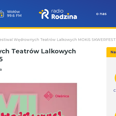
Milicz
o nas
88.5 FM
Festiwal Wędrownych Teatrów Lalkowych MOKiS SKWERFEST
ych Teatrów Lalkowych
Na
5
a
C