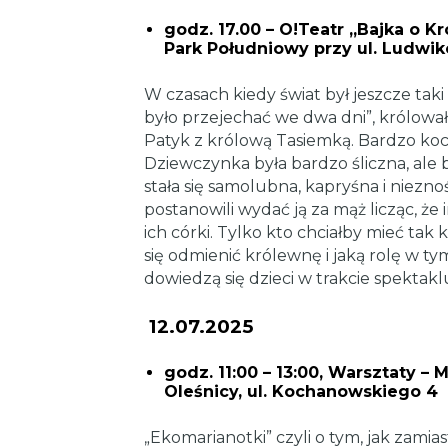
godz. 17.00 – O!Teatr ,,Bajka o 
Park Południowy przy ul. Ludwik
W czasach kiedy świat był jeszcze tak
było przejechać we dwa dni”, królowa
Patyk z królową Tasiemką. Bardzo koch
Dziewczynka była bardzo śliczna, ale 
stała się samolubna, kapryśna i niezn
postanowili wydać ją za mąż licząc, że
ich córki. Tylko kto chciałby mieć ta
się odmienić królewnę i jaką rolę w ty
dowiedzą się dzieci w trakcie spektakl
12.07.2025
godz. 11:00 – 13:00, Warsztaty – 
Oleśnicy, ul. Kochanowskiego 4
„Ekomarianotki” czyli o tym, jak zamias