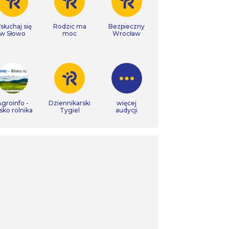
łuchaj się
Rodzic ma
Bezpieczny
w Słowo
moc
Wrocław
groinfo -
Dziennikarski
więcej
isko rolnika
Tygiel
audycji