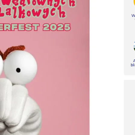
Ws
A
bl