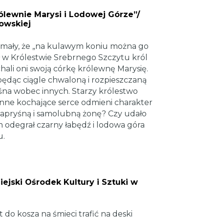
Królewnie Marysi i Lodowej Górze”/
owskiej
i mały, że „na kulawym koniu można go
ł w Królestwie Srebrnego Szczytu król
ali oni swoją córkę królewnę Marysię.
będąc ciągle chwaloną i rozpieszczaną
ośna wobec innych. Starzy królestwo
 inne kochające serce odmieni charakter
k kapryśną i samolubną żonę? Czy udało
m odegrał czarny łabędź i lodowa góra
u.
Miejski Ośrodek Kultury i Sztuki w
t do kosza na śmieci trafić na deski