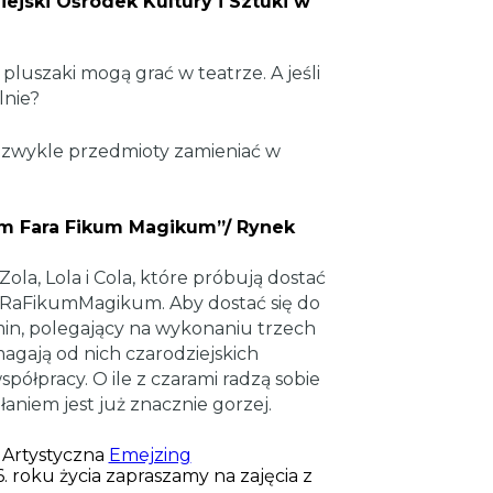
Miejski Ośrodek Kultury i Sztuki w
y pluszaki mogą grać w teatrze. A jeśli
lnie?
 zwykle przedmioty zamieniać w
,Fim Fara Fikum Magikum”/ Rynek
ola, Lola i Cola, które próbują dostać
mFaRaFikumMagikum. Aby dostać się do
in, polegający na wykonaniu trzech
gają od nich czarodziejskich
półpracy. O ile z czarami radzą sobie
aniem jest już znacznie gorzej.
 Artystyczna
Emejzing
. roku życia zapraszamy na zajęcia z