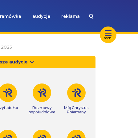
ramówka
audycje
reklama
menu
 2025
sze audycje
zytadełko
Rozmowy
Mój Chrystus
popołudniowe
Połamany