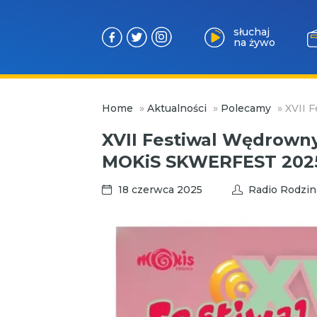
słuchaj
na żywo
Przejdź
Home
»
Aktualności
»
Polecamy
»
XVII 
do
treści
XVII Festiwal Wędrown
MOKiS SKWERFEST 202
18 czerwca 2025
Radio Rodzin