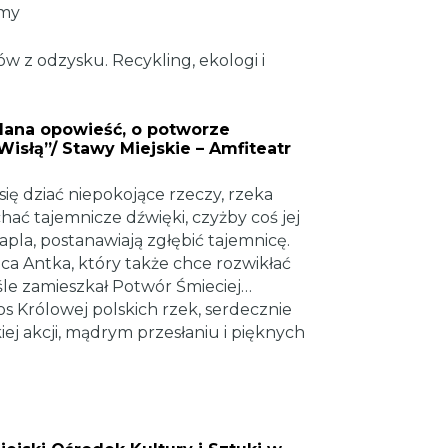
amy
w z odzysku. Recykling, ekologi i
iślana opowieść, o potworze
isłą”/ Stawy Miejskie – Amfiteatr
ię dziać niepokojące rzeczy, rzeka
ychać tajemnicze dźwięki, czyżby coś jej
pla, postanawiają zgłębić tajemnicę.
a Antka, który także chce rozwikłać
śle zamieszkał Potwór Śmieciej…
os Królowej polskich rzek, serdecznie
ej akcji, mądrym przesłaniu i pięknych