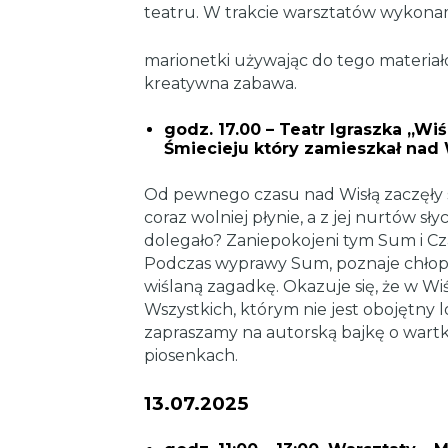
teatru. W trakcie warsztatów wykon
marionetki używając do tego materiałó
kreatywna zabawa.
godz. 17.00 – Teatr Igraszka ,,W
Śmiecieju który zamieszkał nad W
Od pewnego czasu nad Wisłą zaczęły s
coraz wolniej płynie, a z jej nurtów sł
dolegało? Zaniepokojeni tym Sum i Cza
Podczas wyprawy Sum, poznaje chłopc
wiślaną zagadkę. Okazuje się, że w Wi
Wszystkich, którym nie jest obojętny l
zapraszamy na autorską bajkę o wartki
piosenkach.
13.07.2025