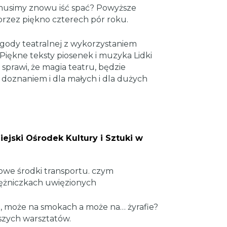
 musimy znowu iść spać? Powyższe
rzez piękno czterech pór roku.
ygody teatralnej z wykorzystaniem
Piękne teksty piosenek i muzyka Lidki
sprawi, że magia teatru, będzie
oznaniem i dla małych i dla dużych
Miejski Ośrodek Kultury i Sztuki w
kowe środki transportu. czym
siężniczkach uwięzionych
, może na smokach a może na… żyrafie?
szych warsztatów.