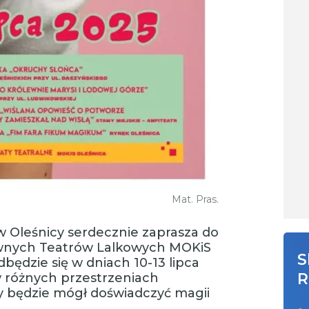
Mat. Pras.
 w Oleśnicy serdecznie zaprasza do
ownych Teatrów Lalkowych MOKiS
S
ędzie się w dniach 10-13 lipca
R
w różnych przestrzeniach
dy będzie mógł doświadczyć magii