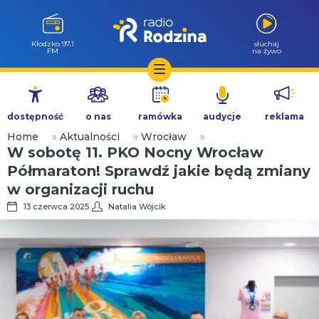
Wołów 99.6
słuchaj
FM
na żywo
Przejdź
do
dostępność
o nas
ramówka
audycje
reklama
treści
Home
»
Aktualności
»
Wrocław
»
W sobotę 11. PKO Nocny Wrocław
Półmaraton! Sprawdź jakie będą zmiany
w organizacji ruchu
13 czerwca 2025
Natalia Wójcik