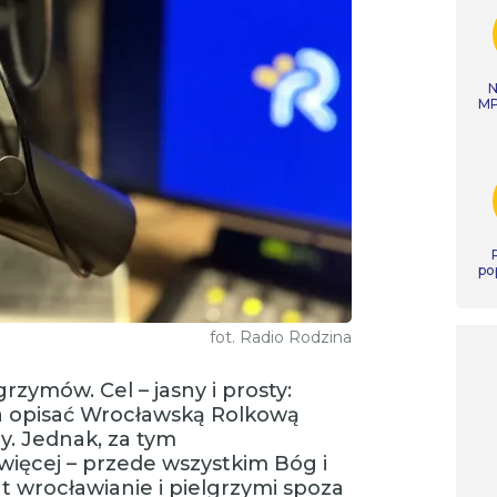
N
MP
po
fot. Radio Rodzina
grzymów. Cel – jasny i prosty:
a opisać Wrocławską Rolkową
. Jednak, za tym
więcej – przede wszystkim Bóg i
at wrocławianie i pielgrzymi spoza