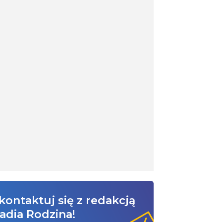
kontaktuj się z redakcją
adia Rodzina!