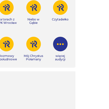
a torach z
Niebo w
Czytadełko
K Wrocław
Gębie
Rozmowy
Mój Chrystus
więcej
południowe
Połamany
audycji