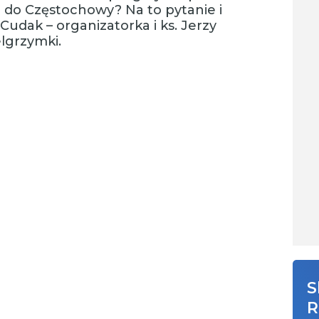
 do Częstochowy? Na to pytanie i
udak – organizatorka i ks. Jerzy
lgrzymki.
S
R