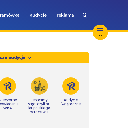
ramówka
audycje
reklama
menu
sze audycje
ieczorne
Jesteśmy
Audycje
powiadania
stąd, czyli 80
Świąteczne
WKA
lat polskiego
Wrocławia