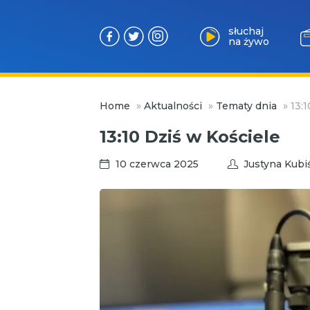
słuchaj
na żywo
Przejdź
Home
»
Aktualności
»
Tematy dnia
»
13:
do
treści
13:10 Dziś w Kościele
10 czerwca 2025
Justyna Kubi