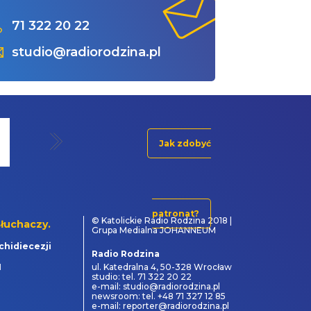
71 322 20 22
studio@radiorodzina.pl
Jak zdobyć
patronat?
© Katolickie Radio Rodzina 2018 |
łuchaczy.
Grupa Medialna JOHANNEUM
chidiecezji
Radio Rodzina
1
ul. Katedralna 4, 50-328 Wrocław
studio: tel. 71 322 20 22
e-mail: studio@radiorodzina.pl
newsroom: tel. +48 71 327 12 85
e-mail: reporter@radiorodzina.pl