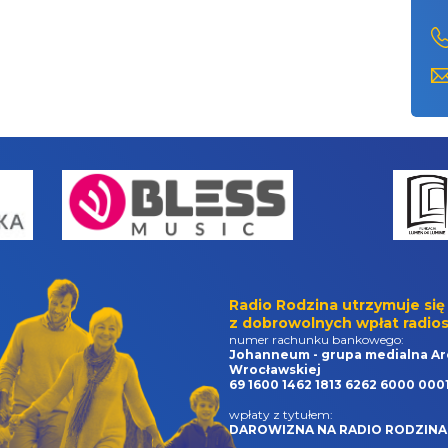
Radio Rodzina utrzymuje się
z dobrowolnych wpłat radios
numer rachunku bankowego:
Johanneum - grupa medialna Ar
Wrocławskiej
69 1600 1462 1813 6262 6000 000
wpłaty z tytułem:
DAROWIZNA NA RADIO RODZINA