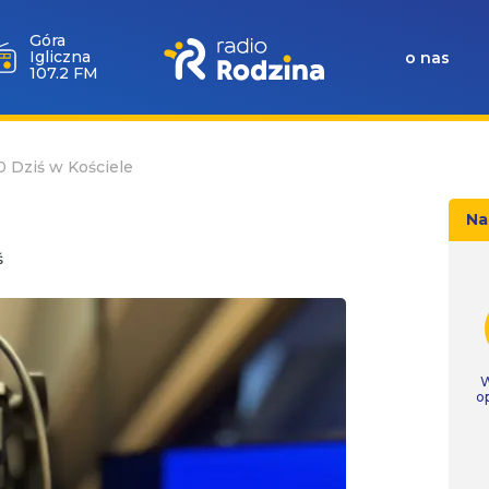
Góra
Igliczna
o nas
107.2 FM
10 Dziś w Kościele
Na
ś
W
o