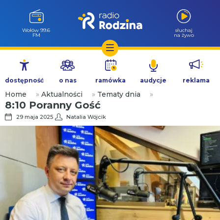
Wołów 99.6
słuchaj
FM
na żywo
Przejdź
do
dostępność
o nas
ramówka
audycje
reklama
treści
Home
»
Aktualności
»
Tematy dnia
»
8:10 Poranny Gość
29 maja 2025
Natalia Wójcik